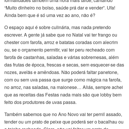
formalidades também uma hora mais tarde, cantando
“Muito dinheiro no bolso, saúde prá dar e vender”. Ufa!
Ainda bem que é só uma vez ao ano, não é?
O espaço aqui é sobre culinária, mas nada pretendo
escrever. A gente já sabe que no Natal vai ter frango ou
chester com farofa, arroz e batatas coradas com alecrim
ou, se o orçamento permitir, vai ter peru recheado com
farofa de castanhas, saladas e várias sobremesas, além
das frutas de época, frescas e secas, sem esquecer-se das
nozes, avelãs e amêndoas. Não poderá faltar panetone,
com ou sem uva passa que surge como mágica na farofa,
no arroz, nas saladas, na maionese… Aliás, sempre achei
que as receitas das Festas nada mais são que lobby bem
feito dos produtores de uvas passa.
Também sabemos que no Ano Novo vai ter pernil assado,
tender ou um prato de peixe que poderá ser o bacalhau ou