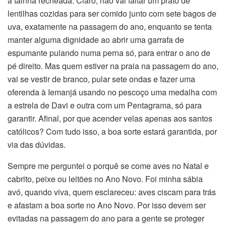
a tainha recheada. Claro, não vai faltar um prato de
lentilhas cozidas para ser comido junto com sete bagos de
uva, exatamente na passagem do ano, enquanto se tenta
manter alguma dignidade ao abrir uma garrafa de
espumante pulando numa perna só, para entrar o ano de
pé direito. Mas quem estiver na praia na passagem do ano,
vai se vestir de branco, pular sete ondas e fazer uma
oferenda à Iemanjá usando no pescoço uma medalha com
a estrela de Davi e outra com um Pentagrama, só para
garantir. Afinal, por que acender velas apenas aos santos
católicos? Com tudo isso, a boa sorte estará garantida, por
via das dúvidas.
Sempre me perguntei o porquê se come aves no Natal e
cabrito, peixe ou leitões no Ano Novo. Foi minha sábia
avó, quando viva, quem esclareceu: aves ciscam para trás
e afastam a boa sorte no Ano Novo. Por isso devem ser
evitadas na passagem do ano para a gente se proteger