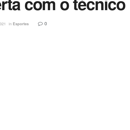
rta com o técnico
0
2021
in
Esportes