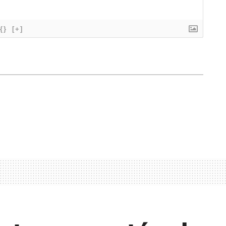
{}
[+]