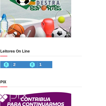
Leitores On Line
2
1
PIX