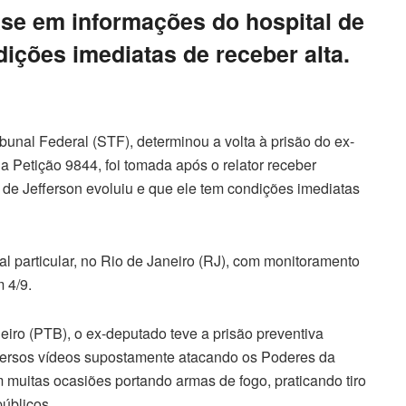
se em informações do hospital de
ições imediatas de receber alta.
unal Federal (STF), determinou a volta à prisão do ex-
a Petição 9844, foi tomada após o relator receber
de Jefferson evoluiu e que ele tem condições imediatas
l particular, no Rio de Janeiro (RJ), com monitoramento
m 4/9.
leiro (PTB), o ex-deputado teve a prisão preventiva
iversos vídeos supostamente atacando os Poderes da
 muitas ocasiões portando armas de fogo, praticando tiro
úblicos.