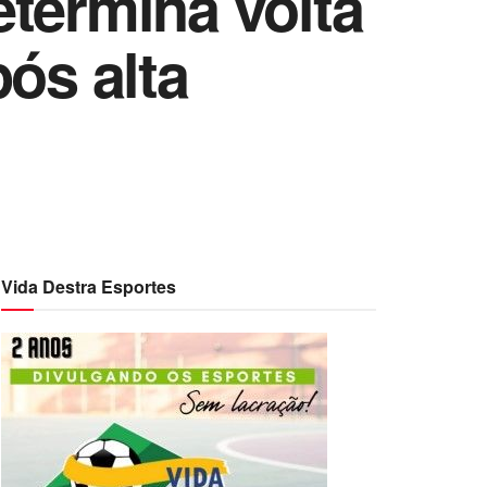
etermina volta
ós alta
Vida Destra Esportes