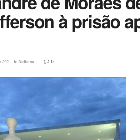
andre de Moraes d
fferson à prisão ap
0
e 2021
in
Noticias