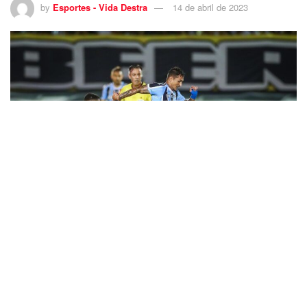
by
Esportes - Vida Destra
14 de abril de 2023
RS - FUTEBOL/COPA DO BRASIL 2023 /GREMIO X ABC - ESPORTES - Lance da
partida entre Gremio e ABC disputada na noite desta quinta-feira, no estádio
Frasqueirao, em Natal, valida pela da Copa do Brasil 2023. FOTO: LUCAS
UEBEL/GREMIO FBPA