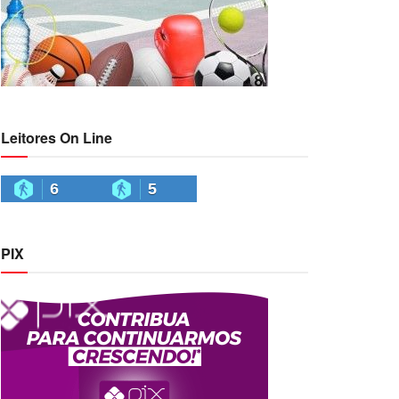
Leitores On Line
6
5
PIX