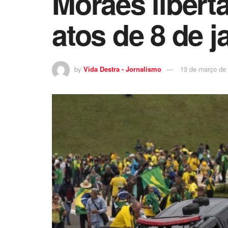
Moraes libert
atos de 8 de j
by
Vida Destra - Jornalismo
13 de março de