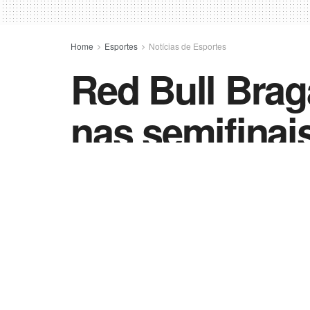
Home
Esportes
Notícias de Esportes
Red Bull Brag
nas semifinai
by
Esportes - Vida Destra
13 de março de 2