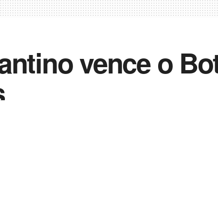
antino vence o Bot
s
0
023
in
Notícias de Esportes