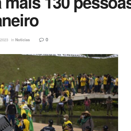
a mais 130 pessoa
aneiro
0
 2023
in
Noticias