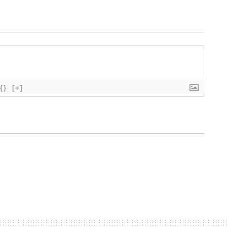
{}
[+]