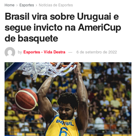
Home
Esportes
Notícias de Esportes
Brasil vira sobre Uruguai e
segue invicto na AmeriCup
de basquete
by
Esportes - Vida Destra
6 de setembro de 2022