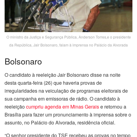
O ministro da Justiça e Segurança Pública, Anderson Torres,e o presidente
da República, Jair Bolsonaro, falam à imprensa no Palácio da Alvorada
Bolsonaro
O candidato à reeleição Jair Bolsonaro disse na noite
desta quarta-feira (26) que haveria provas de
irregularidades na veiculação de programas eleitorais de
sua campanha em emissoras de rádio. O candidato à
reeleição
cumpriu agenda em Minas Gerais
e retornou a
Brasília para fazer um pronunciamento à imprensa sobre o
assunto, no Palácio do Alvorada, residência oficial.
“O senhor presidente do TSE recebeu as provas no tempo