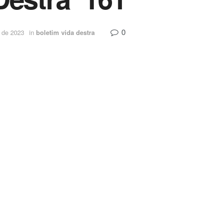
0
 de 2023
in
boletim vida destra