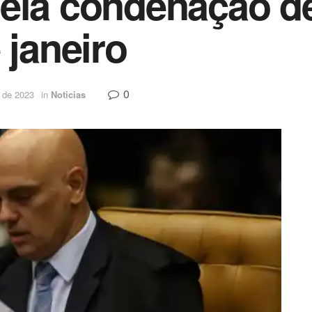
ela condenação d
 janeiro
0
 de 2023
in
Noticias