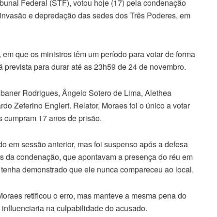
bunal Federal (STF), votou hoje (17) pela condenação
a invasão e depredação das sedes dos Três Poderes, em
, em que os ministros têm um período para votar de forma
á prevista para durar até as 23h59 de 24 de novembro.
ubaner Rodrigues, Ângelo Sotero de Lima, Alethea
o Zeferino Englert. Relator, Moraes foi o único a votar
us cumpram 17 anos de prisão.
ado em sessão anterior, mas foi suspenso após a defesa
tos da condenação, que apontavam a presença do réu em
tenha demonstrado que ele nunca compareceu ao local.
oraes retificou o erro, mas manteve a mesma pena do
nfluenciaria na culpabilidade do acusado.