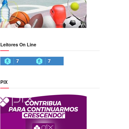
Leitores On Line
7
7
PIX