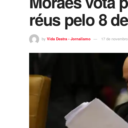
Moraes vota p
réus pelo 8 de
by
Vida Destra - Jornalismo
17 de novembro