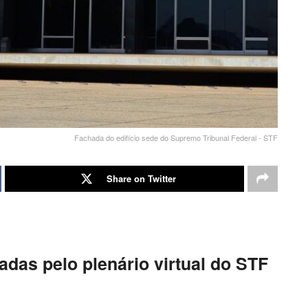
Fachada do edifício sede do Supremo Tribunal Federal - STF
Share on Twitter
das pelo plenário virtual do STF