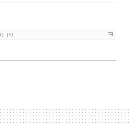
{}
[+]