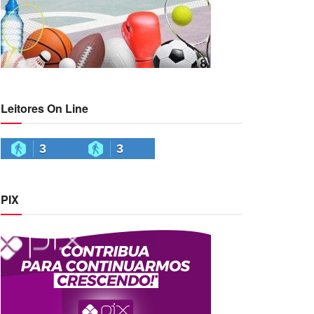
Leitores On Line
3
3
PIX