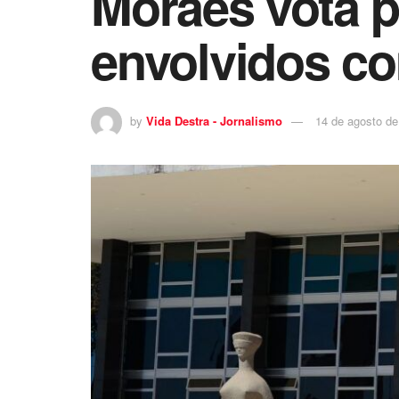
Moraes vota p
envolvidos co
by
Vida Destra - Jornalismo
14 de agosto de