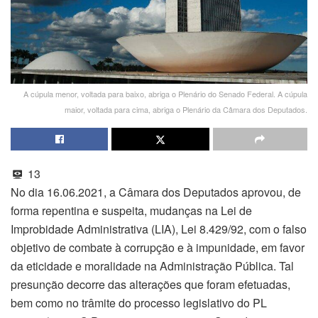
A cúpula menor, voltada para baixo, abriga o Plenário do Senado Federal. A cúpula
maior, voltada para cima, abriga o Plenário da Câmara dos Deputados.
13
No dia 16.06.2021, a Câmara dos Deputados aprovou, de
forma repentina e suspeita, mudanças na Lei de
Improbidade Administrativa (LIA), Lei 8.429/92, com o falso
objetivo de combate à corrupção e à impunidade, em favor
da eticidade e moralidade na Administração Pública. Tal
presunção decorre das alterações que foram efetuadas,
bem como no trâmite do processo legislativo do PL