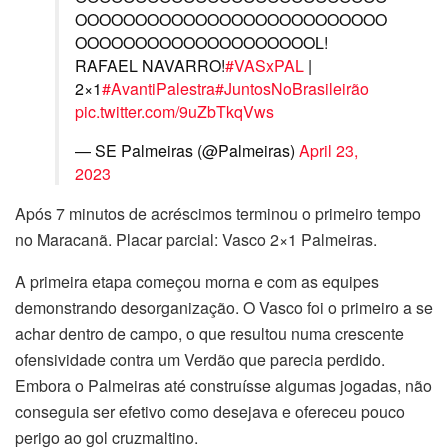
OOOOOOOOOOOOOOOOOOOOOOOOOO
OOOOOOOOOOOOOOOOOOOOL!
RAFAEL NAVARRO!
#VASxPAL
|
2×1
#AvantiPalestra
#JuntosNoBrasileirão
pic.twitter.com/9uZbTkqVws
— SE Palmeiras (@Palmeiras)
April 23,
2023
Após 7 minutos de acréscimos terminou o primeiro tempo
no Maracanã. Placar parcial: Vasco 2×1 Palmeiras.
A primeira etapa começou morna e com as equipes
demonstrando desorganização. O Vasco foi o primeiro a se
achar dentro de campo, o que resultou numa crescente
ofensividade contra um Verdão que parecia perdido.
Embora o Palmeiras até construísse algumas jogadas, não
conseguia ser efetivo como desejava e ofereceu pouco
perigo ao gol cruzmaltino.