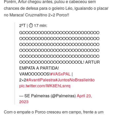
Porém, Artur chegou antes, pulou e cabeceou sem
chances de defesa para o goleiro Léo, igualando o placar
no Maraca! Cruzmaltino 2×2 Porco!!
2ºT | ⏱ 17 min:
GOOOOOOOOOOOOOOOOOOOOOOOOO
OOOOOOOOOOOOOOOOOOOOOOOOOO
OOOOOOOOOOOOOOOOOOOOOOOOOO
OOOOOOOOOOOOOOOOOOOOOOOOOO
OOOOOOOOOOOOOOOOOOOOOOOOOO
OOOOOOOOOOOOOOOOOOOOL! ARTUR
EMPATA A PARTIDA!
VAMOOOOOOS!
#VASxPAL
|
2×2
#AvantiPalestra
#JuntosNoBrasileirão
pic.twitter.com/WK8EhLsnrq
— SE Palmeiras (@Palmeiras)
April 23,
2023
Com o empate o Porco cresceu em campo, frente a um