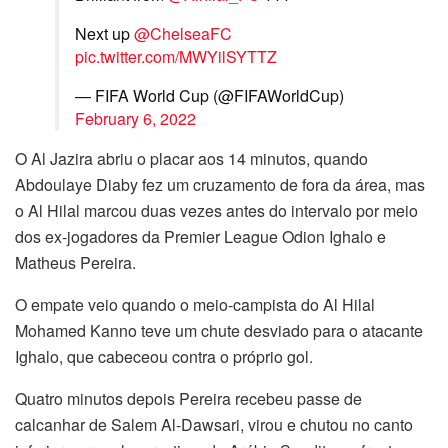
Next up
@ChelseaFC
pic.twitter.com/MWYilSYTTZ
— FIFA World Cup (@FIFAWorldCup)
February 6, 2022
O Al Jazira abriu o placar aos 14 minutos, quando
Abdoulaye Diaby fez um cruzamento de fora da área, mas
o Al Hilal marcou duas vezes antes do intervalo por meio
dos ex-jogadores da Premier League Odion Ighalo e
Matheus Pereira.
O empate veio quando o meio-campista do Al Hilal
Mohamed Kanno teve um chute desviado para o atacante
Ighalo, que cabeceou contra o próprio gol.
Quatro minutos depois Pereira recebeu passe de
calcanhar de Salem Al-Dawsari, virou e chutou no canto