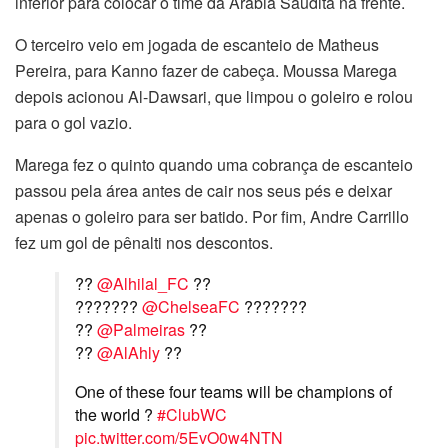
inferior para colocar o time da Arábia Saudita na frente.
O terceiro veio em jogada de escanteio de Matheus
Pereira, para Kanno fazer de cabeça. Moussa Marega
depois acionou Al-Dawsari, que limpou o goleiro e rolou
para o gol vazio.
Marega fez o quinto quando uma cobrança de escanteio
passou pela área antes de cair nos seus pés e deixar
apenas o goleiro para ser batido. Por fim, Andre Carrillo
fez um gol de pênalti nos descontos.
??
@Alhilal_FC
??
???????
@ChelseaFC
???????
??
@Palmeiras
??
??
@AlAhly
??
One of these four teams will be champions of
the world ?
#ClubWC
pic.twitter.com/5EvO0w4NTN