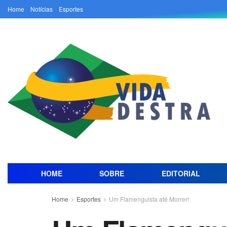
Home
Notícias
Esportes
HOME
SOBRE
EDITORIAL
Home
Esportes
Um Flamenguista até Morrer!