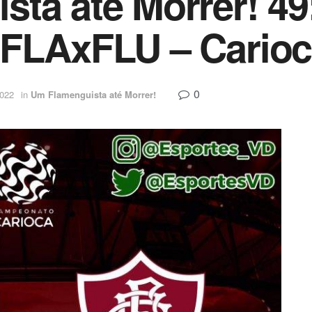
ta até Morrer! 49
 FLAxFLU – Carioc
0
2022
in
Um Flamenguista até Morrer!