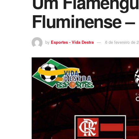
Um Flamenguis
Fluminense –
by
Esportes - Vida Destra
6 de fevereiro de 