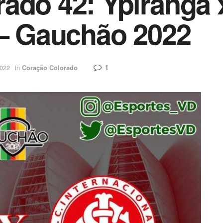
ado 42: Ypiranga 
 – Gauchão 2022
1
2022
in
Coração Colorado