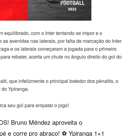
equilibrado, com o Inter tentando se impor e o
as avenidas nas laterais, por falta de marcação do Inter.
zaga e os laterais começaram a jogada para o primeiro
para rebater, acerta um chute no ângulo direito do gol do
lti, que infelizmente o principal batedor dos pênaltis, o
 do Ypiranga.
ca seu gol para empatar o jogo!
OS! Bruno Méndez aproveita o
pé e corre pro abraço! ⚽️ Ypiranga 1×1