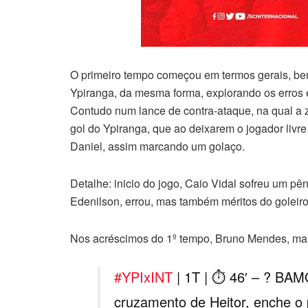
O primeiro tempo começou em termos gerais, bem 
Ypiranga, da mesma forma, explorando os erros e 
Contudo num lance de contra-ataque, na qual a 
gol do Ypiranga, que ao deixarem o jogador livre 
Daniel, assim marcando um golaço.
Detalhe: inicio do jogo, Caio Vidal sofreu um pêna
Edenilson, errou, mas também méritos do goleiro
Nos acréscimos do 1º tempo, Bruno Mendes, mar
#YPIxINT
| 1T | ⏱ 46′ – ? BAM
cruzamento de Heitor, enche o 