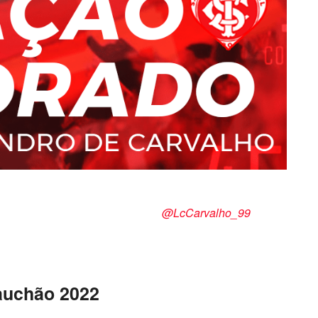
 de Carvalho
@LcCarvalho_99
Gauchão 2022