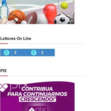
Leitores On Line
3
2
PIX