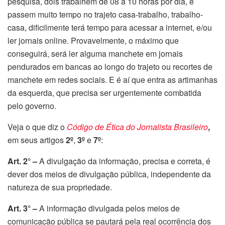
pesquisa, dois trabalhem de 08 a 10 horas por dia, e
passem muito tempo no trajeto casa-trabalho, trabalho-
casa, dificilmente terá tempo para acessar a internet, e/ou
ler jornais online. Provavelmente, o máximo que
conseguirá, será ler alguma manchete em jornais
pendurados em bancas ao longo do trajeto ou recortes de
manchete em redes sociais. E é aí que entra as artimanhas
da esquerda, que precisa ser urgentemente combatida
pelo governo.
Veja o que diz o
Código de Ética do Jornalista Brasileiro
,
em seus artigos
2º
,
3º
e
7º
:
Art. 2° –
A divulgação da informação, precisa e correta, é
dever dos meios de divulgação pública, independente da
natureza de sua propriedade.
Art. 3° –
A informação divulgada pelos meios de
comunicação pública se pautará pela real ocorrência dos