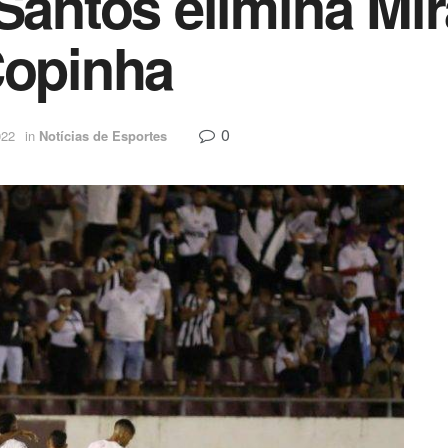
Santos elimina Mir
Copinha
0
022
in
Notícias de Esportes