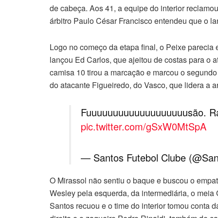
de cabeça. Aos 41, a equipe do interior reclamou
árbitro Paulo César Francisco entendeu que o lan
Logo no começo da etapa final, o Peixe parecia e
lançou Ed Carlos, que ajeitou de costas para o
camisa 10 tirou a marcação e marcou o segundo g
do atacante Figueiredo, do Vasco, que lidera a art
Fuuuuuuuuuuuuuuuuuuusão. R
pic.twitter.com/gSxW0MtSpA
— Santos Futebol Clube (@Sa
O Mirassol não sentiu o baque e buscou o empat
Wesley pela esquerda, da intermediária, o meia G
Santos recuou e o time do interior tomou conta 