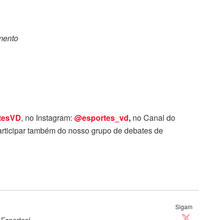
omento
tesVD
, no Instagram:
@esportes_vd
,
no Canal do
rticipar também do nosso grupo de debates de
Sigam