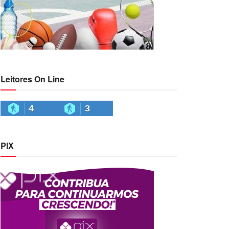
Leitores On Line
4
3
PIX