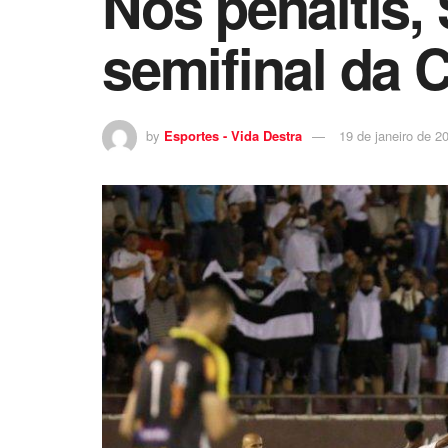
Nos pênaltis, 
semifinal da 
by
Esportes - Vida Destra
19 de janeiro de 2