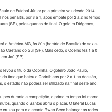
aulo de Futebol Júnior pela primeira vez desde 2014.
ol nos pênaltis, por 3 a 1, após empate por 2 a 2 no tempo
ra (SP), pelas quartas de final. O goleiro Diógenes,
rá o América-MG, às 20h (horário de Brasília) de sexta-
São Caetano do Sul (SP). Mais cedo, o Coelho fez 1 a 0
, em Jaú (SP).
o levou o título da Copinha. O goleiro João Paulo,
rte do time que bateu o Corinthians por 2 a 1 na decisão,
o estádio não poderá ser utilizado na final deste ano.
uipes durante a competição, o primeiro tempo foi morno,
nutos, quando o Santos abriu o placar. O lateral Lucas
 e cruzou para o atacante Rwan Seco balançar as redes