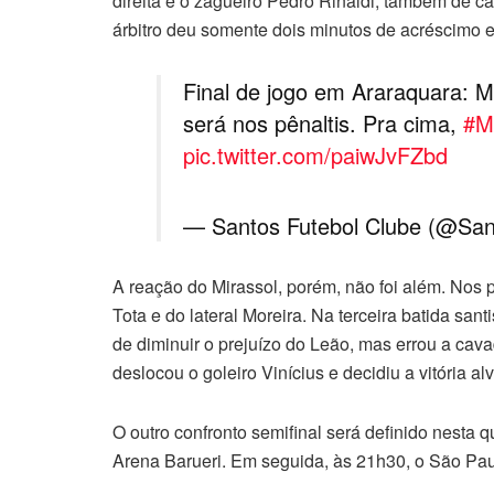
direita e o zagueiro Pedro Rinaldi, também de c
árbitro deu somente dois minutos de acréscimo e
Final de jogo em Araraquara: M
será nos pênaltis. Pra cima,
#M
pic.twitter.com/paiwJvFZbd
— Santos Futebol Clube (@Sa
A reação do Mirassol, porém, não foi além. Nos 
Tota e do lateral Moreira. Na terceira batida san
de diminuir o prejuízo do Leão, mas errou a ca
deslocou o goleiro Vinícius e decidiu a vitória a
O outro confronto semifinal será definido nesta q
Arena Barueri. Em seguida, às 21h30, o São Pa