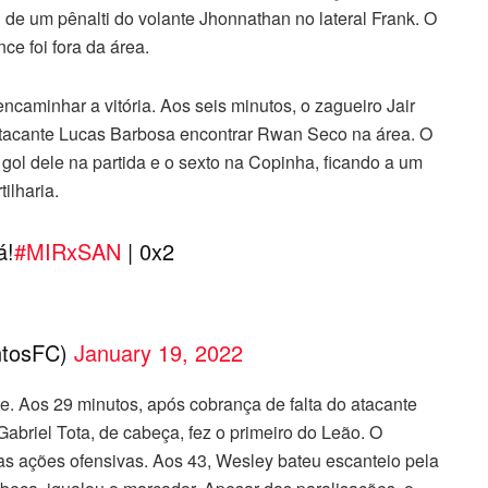
 de um pênalti do volante Jhonnathan no lateral Frank. O
ce foi fora da área.
ncaminhar a vitória. Aos seis minutos, o zagueiro Jair
 atacante Lucas Barbosa encontrar Rwan Seco na área. O
ol dele na partida e o sexto na Copinha, ficando a um
ilharia.
á!
#MIRxSAN
| 0x2
ntosFC)
January 19, 2022
e. Aos 29 minutos, após cobrança de falta do atacante
abriel Tota, de cabeça, fez o primeiro do Leão. O
das ações ofensivas. Aos 43, Wesley bateu escanteio pela