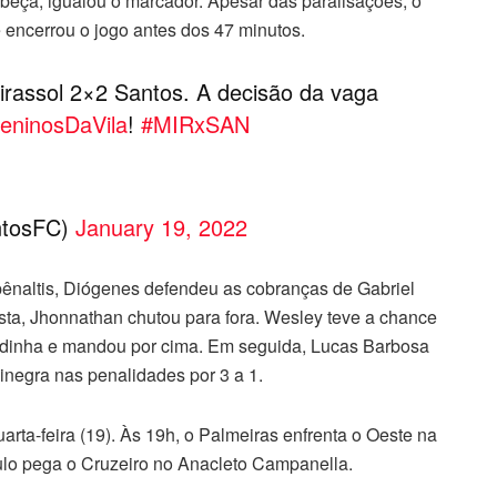
abeça, igualou o marcador. Apesar das paralisações, o
 encerrou o jogo antes dos 47 minutos.
irassol 2×2 Santos. A decisão da vaga
eninosDaVila
!
#MIRxSAN
ntosFC)
January 19, 2022
pênaltis, Diógenes defendeu as cobranças de Gabriel
tista, Jhonnathan chutou para fora. Wesley teve a chance
vadinha e mandou por cima. Em seguida, Lucas Barbosa
lvinegra nas penalidades por 3 a 1.
uarta-feira (19). Às 19h, o Palmeiras enfrenta o Oeste na
ulo pega o Cruzeiro no Anacleto Campanella.