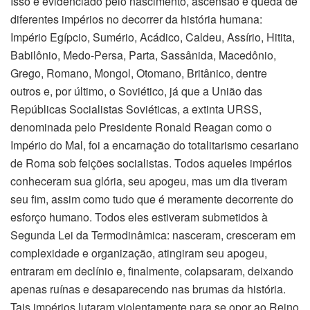
Isso é evidenciado pelo nascimento, ascensão e queda de
diferentes impérios no decorrer da história humana:
Império Egípcio, Sumério, Acádico, Caldeu, Assírio, Hitita,
Babilônio, Medo-Persa, Parta, Sassânida, Macedônio,
Grego, Romano, Mongol, Otomano, Britânico, dentre
outros e, por último, o Soviético, já que a União das
Repúblicas Socialistas Soviéticas, a extinta URSS,
denominada pelo Presidente Ronald Reagan como o
Império do Mal, foi a encarnação do totalitarismo cesariano
de Roma sob feições socialistas. Todos aqueles impérios
conheceram sua glória, seu apogeu, mas um dia tiveram
seu fim, assim como tudo que é meramente decorrente do
esforço humano. Todos eles estiveram submetidos à
Segunda Lei da Termodinâmica: nasceram, cresceram em
complexidade e organização, atingiram seu apogeu,
entraram em declínio e, finalmente, colapsaram, deixando
apenas ruínas e desaparecendo nas brumas da história.
Tais impérios lutaram violentamente para se opor ao Reino