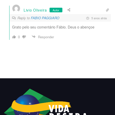
Livio Oliveira
Autor
Reply to
FABIO PAGGIARO
5 anos atrás
Grato pelo seu comentário Fábio. Deus o abençoe
0
Responder