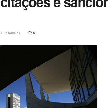
icitações é sanci
0
21
in
Noticias