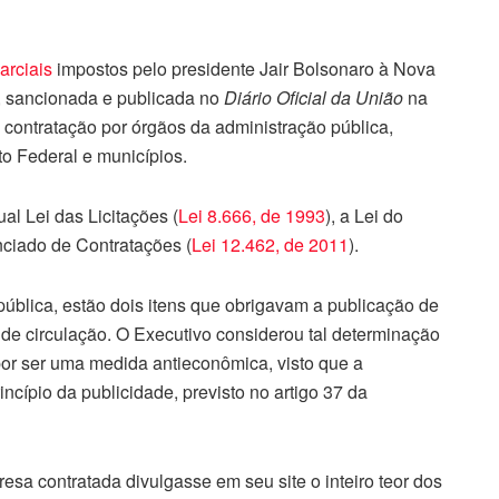
arciais
impostos pelo presidente Jair Bolsonaro à Nova
, sancionada e publicada no
Diário Oficial da União
na
de contratação por órgãos da administração pública,
to Federal e municípios.
ual Lei das Licitações (
Lei 8.666, de 1993
), a Lei do
nciado de Contratações (
Lei 12.462, de 2011
).
ública, estão dois itens que obrigavam a publicação de
nde circulação. O Executivo considerou tal determinação
 por ser uma medida antieconômica, visto que a
incípio da publicidade, previsto no artigo 37 da
resa contratada divulgasse em seu site o inteiro teor dos