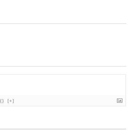
{}
[+]