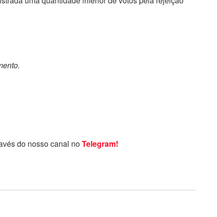
rada uma quantidade inferior de votos pela rejeição
mento.
ravés do nosso canal no
Telegram!