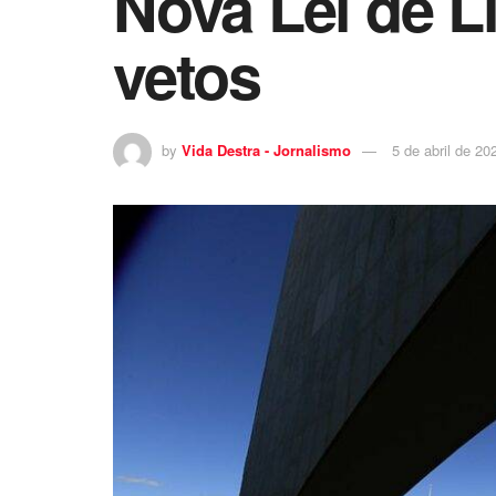
Nova Lei de L
vetos
by
Vida Destra - Jornalismo
5 de abril de 20