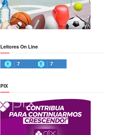
Leitores On Line
7
7
PIX