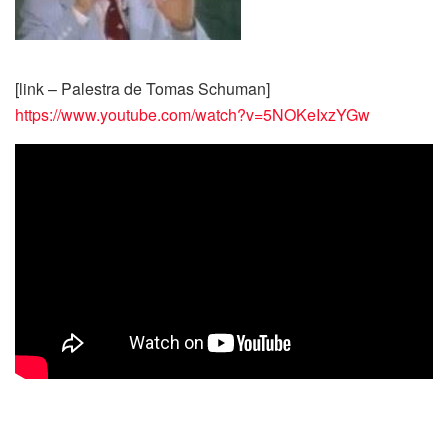
[link – Palestra de Tomas Schuman]
https://www.youtube.com/watch?v=5NOKeIxzYGw