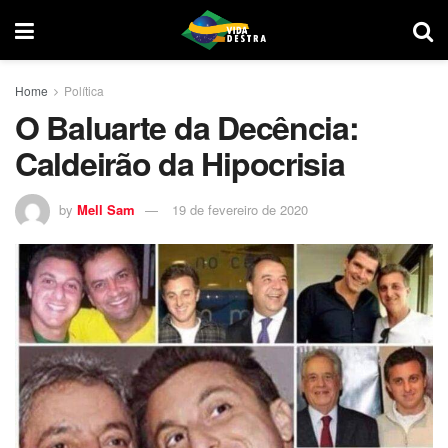
Home
Política
O Baluarte da Decência:
Caldeirão da Hipocrisia
by
Mell Sam
19 de fevereiro de 2020