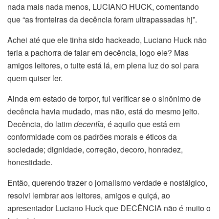
nada mais nada menos, LUCIANO HUCK, comentando
que “as fronteiras da decência foram ultrapassadas hj”.
Achei até que ele tinha sido hackeado, Luciano Huck não
teria a pachorra de falar em decência, logo ele? Mas
amigos leitores, o tuite está lá, em plena luz do sol para
quem quiser ler.
Ainda em estado de torpor, fui verificar se o sinônimo de
decência havia mudado, mas não, está do mesmo jeito.
Decência, do latim
decentĭa,
é aquilo que está em
conformidade com os padrões morais e éticos da
sociedade; dignidade, correção, decoro, honradez,
honestidade.
Então, querendo trazer o jornalismo verdade e nostálgico,
resolvi lembrar aos leitores, amigos e quiçá, ao
apresentador Luciano Huck que DECÊNCIA não é muito o