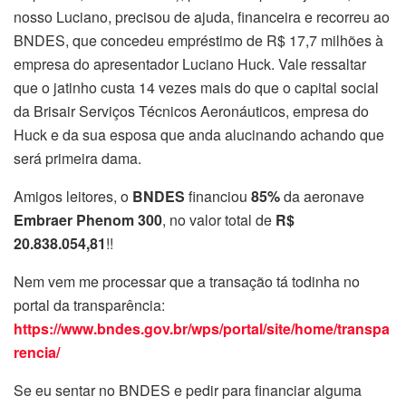
nosso Luciano, precisou de ajuda, financeira e recorreu ao
BNDES, que concedeu empréstimo de R$ 17,7 milhões à
empresa do apresentador Luciano Huck. Vale ressaltar
que o jatinho custa 14 vezes mais do que o capital social
da Brisair Serviços Técnicos Aeronáuticos, empresa do
Huck e da sua esposa que anda alucinando achando que
será primeira dama.
Amigos leitores, o
BNDES
financiou
85%
da aeronave
Embraer Phenom 300
, no valor total de
R$
20.838.054,81
!!
Nem vem me processar que a transação tá todinha no
portal da transparência:
https://www.bndes.gov.br/wps/portal/site/home/transpa
rencia/
Se eu sentar no BNDES e pedir para financiar alguma