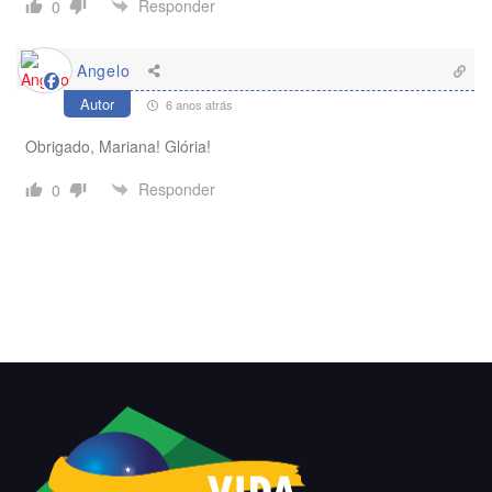
Responder
0
Angelo
Autor
6 anos atrás
Obrigado, Mariana! Glória!
Responder
0