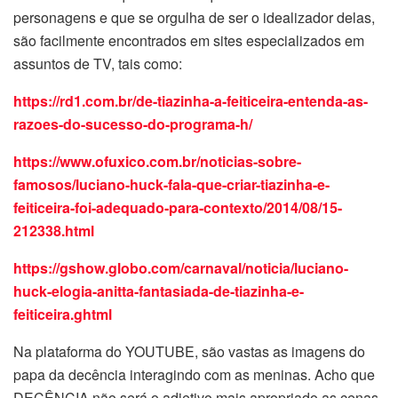
personagens e que se orgulha de ser o idealizador delas,
são facilmente encontrados em sites especializados em
assuntos de TV, tais como:
https://rd1.com.br/de-tiazinha-a-feiticeira-entenda-as-
razoes-do-sucesso-do-programa-h/
https://www.ofuxico.com.br/noticias-sobre-
famosos/luciano-huck-fala-que-criar-tiazinha-e-
feiticeira-foi-adequado-para-contexto/2014/08/15-
212338.html
https://gshow.globo.com/carnaval/noticia/luciano-
huck-elogia-anitta-fantasiada-de-tiazinha-e-
feiticeira.ghtml
Na plataforma do YOUTUBE, são vastas as imagens do
papa da decência interagindo com as meninas. Acho que
DECÊNCIA não será o adjetivo mais apropriado as cenas.