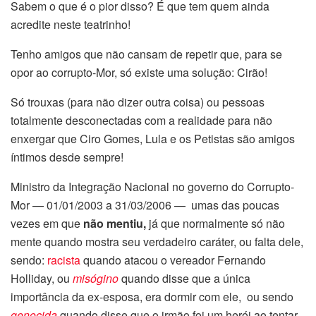
Sabem o que é o pior disso? É que tem quem ainda
acredite neste teatrinho!
Tenho amigos que não cansam de repetir que, para se
opor ao corrupto-Mor, só existe uma solução: Cirão!
Só trouxas (para não dizer outra coisa) ou pessoas
totalmente desconectadas com a realidade para não
enxergar que Ciro Gomes, Lula e os Petistas são amigos
íntimos desde sempre!
Ministro da Integração Nacional no governo do Corrupto-
Mor — 0
1/01/2003 a 31/03/2006 — umas das poucas
vezes em que
não mentiu,
já que normalmente só não
mente quando mostra seu verdadeiro caráter, ou falta dele,
sendo:
racista
quando atacou o vereador Fernando
Holliday, ou
misógino
quando disse que a única
importância da ex-esposa, era dormir com ele, ou sendo
genocida
quando disse que o irmão foi um herói ao tentar