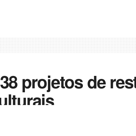
138 projetos de re
ulturais
0
 2023
in
Noticias