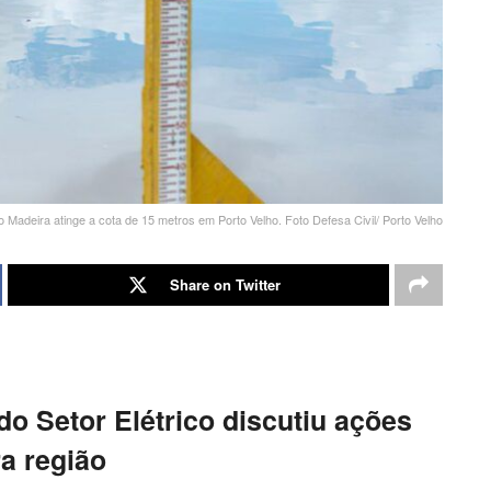
o Madeira atinge a cota de 15 metros em Porto Velho. Foto Defesa Civil/ Porto Velho
Share on Twitter
o Setor Elétrico discutiu ações
a região