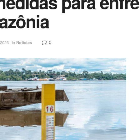
edidas para enfre
azônia
0
 2023
in
Noticias