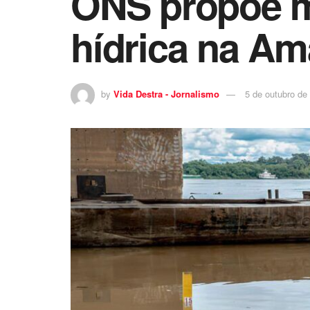
ONS propõe m
hídrica na Am
by
Vida Destra - Jornalismo
5 de outubro de