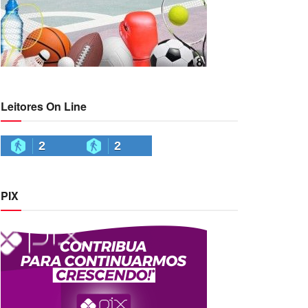
Leitores On Line
2
2
PIX