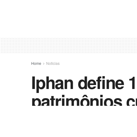
Home
Noticias
Iphan define 
patrimônios c
by
Vida Destra - Jornalismo
5 de outubro de