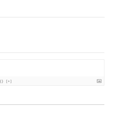
{}
[+]