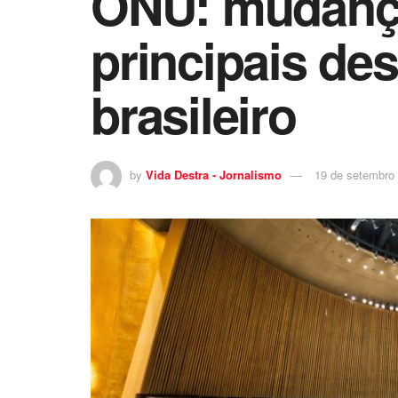
ONU: mudança
principais des
brasileiro
by
Vida Destra - Jornalismo
19 de setembro