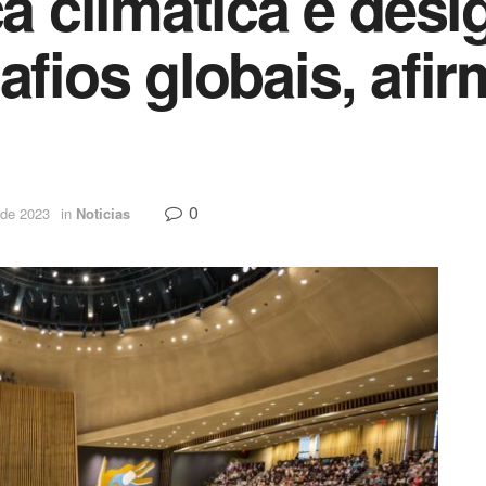
 climática e desi
afios globais, afi
0
 de 2023
in
Noticias