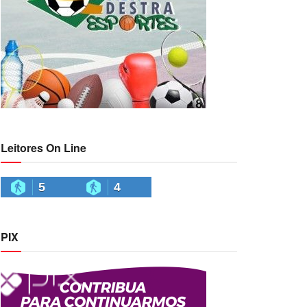
Leitores On Line
5
4
PIX