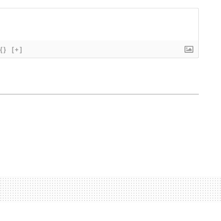
{}
[+]