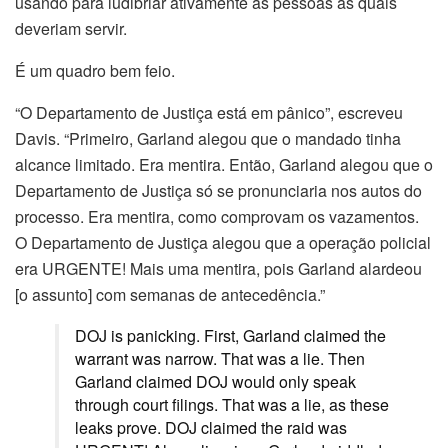
usando para ludibriar ativamente as pessoas às quais
deveriam servir.
É um quadro bem feio.
“O Departamento de Justiça está em pânico”, escreveu
Davis. “Primeiro, Garland alegou que o mandado tinha
alcance limitado. Era mentira. Então, Garland alegou que o
Departamento de Justiça só se pronunciaria nos autos do
processo. Era mentira, como comprovam os vazamentos.
O Departamento de Justiça alegou que a operação policial
era URGENTE! Mais uma mentira, pois Garland alardeou
[o assunto] com semanas de antecedência.”
DOJ is panicking. First, Garland claimed the
warrant was narrow. That was a lie. Then
Garland claimed DOJ would only speak
through court filings. That was a lie, as these
leaks prove. DOJ claimed the raid was