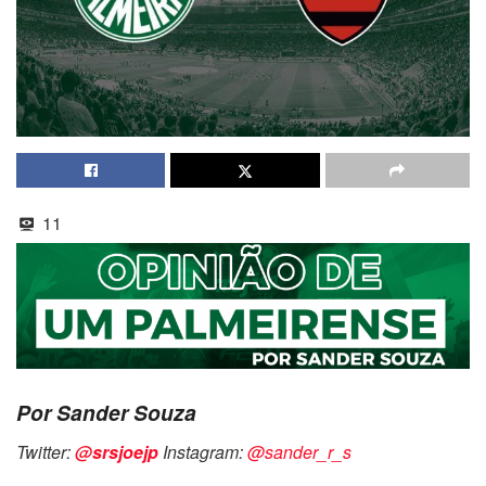
11
Por Sander Souza
Twitter:
@srsjoejp
Instagram:
@sander_r_s