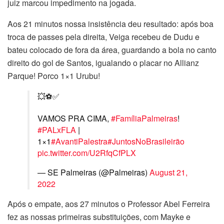
juiz marcou impedimento na jogada.
Aos 21 minutos nossa insistência deu resultado: após boa
troca de passes pela direita, Veiga recebeu de Dudu e
bateu colocado de fora da área, guardando a bola no canto
direito do gol de Santos, igualando o placar no Allianz
Parque! Porco 1×1 Urubu!
💥⚽️✅
VAMOS PRA CIMA,
#FamíliaPalmeiras
!
#PALxFLA
|
1×1
#AvantiPalestra
#JuntosNoBrasileirão
pic.twitter.com/U2RfqCfPLX
— SE Palmeiras (@Palmeiras)
August 21,
2022
Após o empate, aos 27 minutos o Professor Abel Ferreira
fez as nossas primeiras substituições, com Mayke e