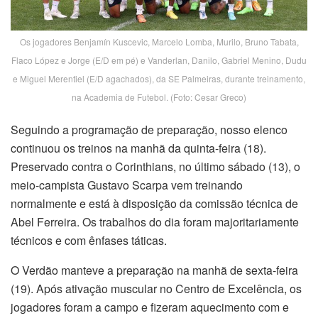
Os jogadores Benjamín Kuscevic, Marcelo Lomba, Murilo, Bruno Tabata,
Flaco López e Jorge (E/D em pé) e Vanderlan, Danilo, Gabriel Menino, Dudu
e Miguel Merentiel (E/D agachados), da SE Palmeiras, durante treinamento,
na Academia de Futebol. (Foto: Cesar Greco)
Seguindo a programação de preparação, nosso elenco
continuou os treinos na manhã da quinta-feira (18).
Preservado contra o Corinthians, no último sábado (13), o
meio-campista Gustavo Scarpa vem treinando
normalmente e está à disposição da comissão técnica de
Abel Ferreira. Os trabalhos do dia foram majoritariamente
técnicos e com ênfases táticas.
O Verdão manteve a preparação na manhã de sexta-feira
(19). Após ativação muscular no Centro de Excelência, os
jogadores foram a campo e fizeram aquecimento com e