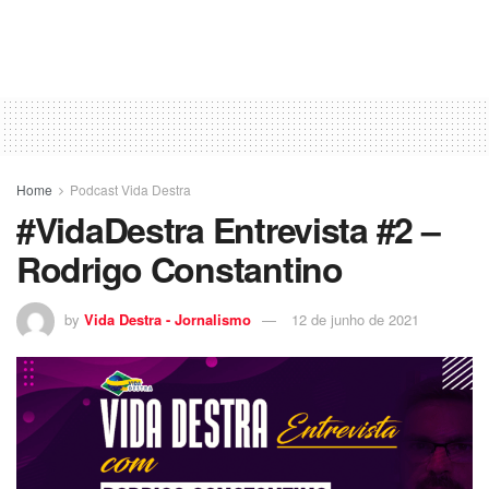
Home
Podcast Vida Destra
#VidaDestra Entrevista #2 –
Rodrigo Constantino
by
Vida Destra - Jornalismo
12 de junho de 2021