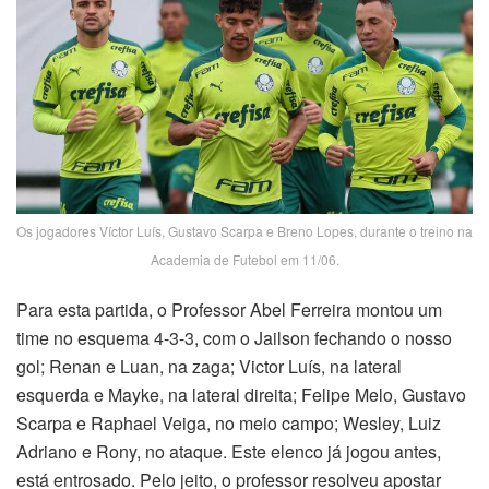
Os jogadores Víctor Luís, Gustavo Scarpa e Breno Lopes, durante o treino na
Academia de Futebol em 11/06.
Para esta partida, o Professor Abel Ferreira montou um
time no esquema 4-3-3, com o Jailson fechando o nosso
gol; Renan e Luan, na zaga; Victor Luís, na lateral
esquerda e Mayke, na lateral direita; Felipe Melo, Gustavo
Scarpa e Raphael Veiga, no meio campo; Wesley, Luiz
Adriano e Rony, no ataque. Este elenco já jogou antes,
está entrosado. Pelo jeito, o professor resolveu apostar