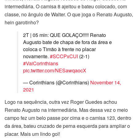
intermediária. O camisa 8 ajeitou e bateu colocado, com
classe, no ângulo de Walter. O que joga o Renato Augusto,
hein garotinho?
2T | 05 min: QUE GOLAÇO!!!!! Renato
Augusto bate de chapa de fora da área e
coloca o Timão à frente no placar
novamente.
#SCCPxCUI
(2-1)
#VaiCorinthians
pic.twitter.com/NESawqaocX
— Corinthians (@Corinthians)
November 14,
2021
Logo na sequência, outra vez Roger Guedes achou
Renato Augusto na intermediária. Mas dessa vez o meio
campo fez um belo passe por cima e o camisa 123, dentro
da área, bateu cruzado de perna esquerda para ampliar o
placar. Mais um lindo gol!