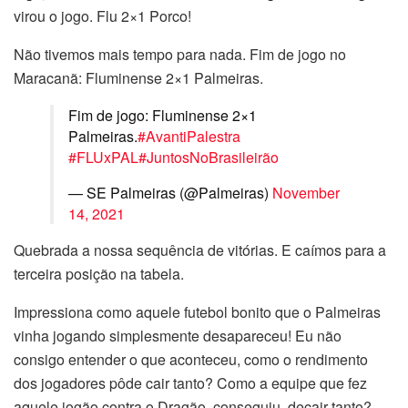
virou o jogo. Flu 2×1 Porco!
Não tivemos mais tempo para nada. Fim de jogo no
Maracanã: Fluminense 2×1 Palmeiras.
Fim de jogo: Fluminense 2×1
Palmeiras.
#AvantiPalestra
#FLUxPAL
#JuntosNoBrasileirão
— SE Palmeiras (@Palmeiras)
November
14, 2021
Quebrada a nossa sequência de vitórias. E caímos para a
terceira posição na tabela.
Impressiona como aquele futebol bonito que o Palmeiras
vinha jogando simplesmente desapareceu! Eu não
consigo entender o que aconteceu, como o rendimento
dos jogadores pôde cair tanto? Como a equipe que fez
aquele jogão contra o Dragão, conseguiu decair tanto?