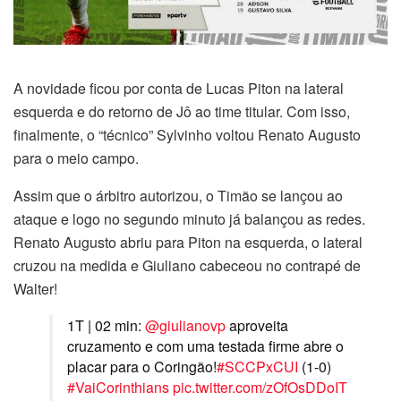
A novidade ficou por conta de Lucas Piton na lateral
esquerda e do retorno de Jô ao time titular. Com isso,
finalmente, o “técnico” Sylvinho voltou Renato Augusto
para o meio campo.
Assim que o árbitro autorizou, o Timão se lançou ao
ataque e logo no segundo minuto já balançou as redes.
Renato Augusto abriu para Piton na esquerda, o lateral
cruzou na medida e Giuliano cabeceou no contrapé de
Walter!
1T | 02 min:
@giulianovp
aproveita
cruzamento e com uma testada firme abre o
placar para o Coringão!
#SCCPxCUI
(1-0)
#VaiCorinthians
pic.twitter.com/zOfOsDDoIT