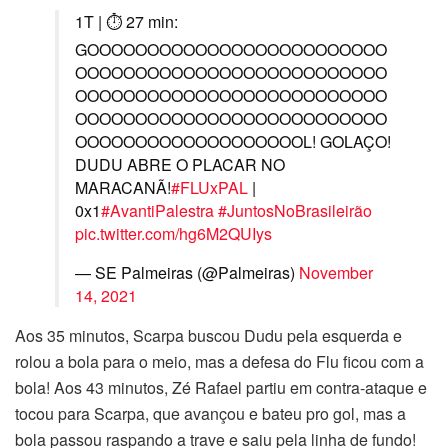
1T | ⏱ 27 min:
GOOOOOOOOOOOOOOOOOOOOOOOOO
OOOOOOOOOOOOOOOOOOOOOOOOOO
OOOOOOOOOOOOOOOOOOOOOOOOOO
OOOOOOOOOOOOOOOOOOOOOOOOOO
OOOOOOOOOOOOOOOOOOOL! GOLAÇO!
DUDU ABRE O PLACAR NO
MARACANÃ!
#FLUxPAL
|
0x1
#AvantiPalestra
#JuntosNoBrasileirão
pic.twitter.com/hg6M2QUIys
— SE Palmeiras (@Palmeiras)
November
14, 2021
Aos 35 minutos, Scarpa buscou Dudu pela esquerda e
rolou a bola para o meio, mas a defesa do Flu ficou com a
bola! Aos 43 minutos, Zé Rafael partiu em contra-ataque e
tocou para Scarpa, que avançou e bateu pro gol, mas a
bola passou raspando a trave e saiu pela linha de fundo!