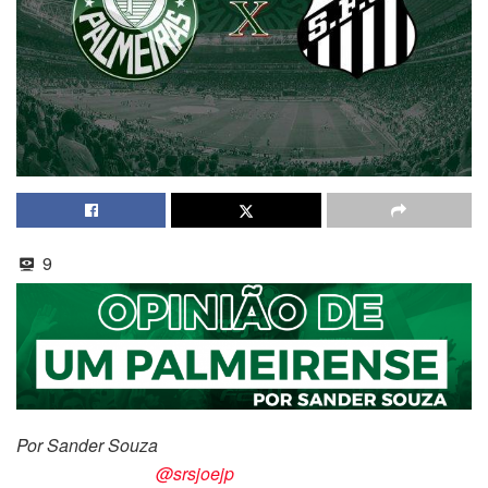
9
Por Sander Souza
@srsjoejp