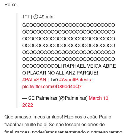
Peixe.
1ºT | ⏱ 49 min:
GOOOOOOOOOOOOOOOOOOOOOOOOO
OOOOOOOOOOOOOOOOOOOOOOOOOO
OOOOOOOOOOOOOOOOOOOOOOOOOO
OOOOOOOOOOOOOOOOOOOOOOOOOO
OOOOOOOOOOOOOOOOOOOOOOOOOO
OOOOOOOOOOOOOOOOOOOOOOOOOO
OOOOOOOOOOL! RAPHAEL VEIGA ABRE
O PLACAR NO ALLIANZ PARQUE!
#PALxSAN
| 1×0
#AvantiPalestra
pic.twitter.com/0D89dd4dQ7
— SE Palmeiras (@Palmeiras)
March 13,
2022
Que amasso, meus amigos! Fizemos o João Paulo
trabalhar muito hoje! Se não fossem os erros de
finalizações, poderíamos ter terminado o primeiro tempo