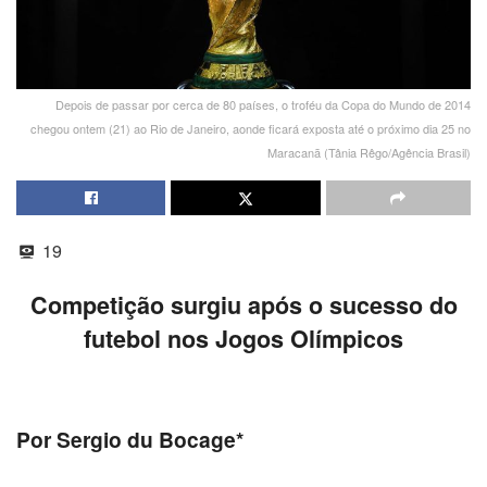
Depois de passar por cerca de 80 países, o troféu da Copa do Mundo de 2014
chegou ontem (21) ao Rio de Janeiro, aonde ficará exposta até o próximo dia 25 no
Maracanã (Tânia Rêgo/Agência Brasil)
19
Competição surgiu após o sucesso do
futebol nos Jogos Olímpicos
Por Sergio du Bocage*