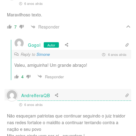
6 anos atrás
Maravilhoso texto.
Responder
7
Gogol
Autor
Reply to
Simone
6 anos atrás
Valeu, amiguinha! Um grande abraço!
4
Responder
AndrelferaQB
6 anos atrás
Não esqueçam patriotas que continuar seguindo o juiz traidor
nas redes fortalce o maldito a continuar tentando contra a
nação e seu povo
Mta coisa ainda vem por ai , aguardem !