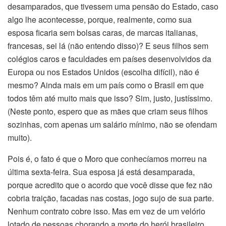
desamparados, que tivessem uma pensão do Estado, caso
algo lhe acontecesse, porque, realmente, como sua
esposa ficaria sem bolsas caras, de marcas italianas,
francesas, sei lá (não entendo disso)? E seus filhos sem
colégios caros e faculdades em países desenvolvidos da
Europa ou nos Estados Unidos (escolha difícil), não é
mesmo? Ainda mais em um país como o Brasil em que
todos têm até muito mais que isso? Sim, justo, justíssimo.
(Neste ponto, espero que as mães que criam seus filhos
sozinhas, com apenas um salário mínimo, não se ofendam
muito).
Pois é, o fato é que o Moro que conhecíamos morreu na
última sexta-feira. Sua esposa já está desamparada,
porque acredito que o acordo que você disse que fez não
cobria traição, facadas nas costas, jogo sujo de sua parte.
Nenhum contrato cobre isso. Mas em vez de um velório
lotado de pessoas chorando a morte do herói brasileiro,