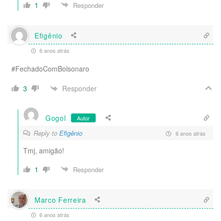
1
Responder
Efigênio
6 anos atrás
#FechadoComBolsonaro
Responder
3
Gogol
Autor
Reply to
Efigênio
6 anos atrás
Tmj, amigão!
1
Responder
Marco Ferreira
6 anos atrás