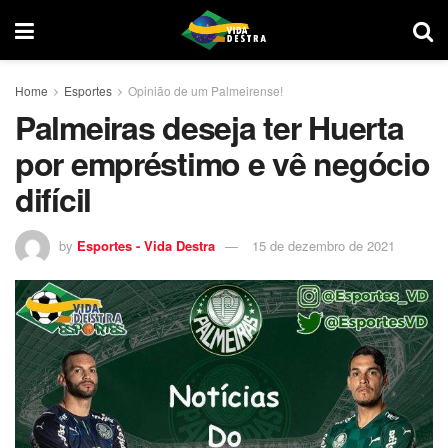
Home
Esportes
Opinião de um Palmeirense!
Palmeiras deseja ter Huerta
por empréstimo e vê negócio
difícil
by
Esportes - Vida Destra
15 de dezembro de 2021