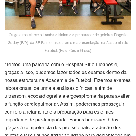
Os goleiros Marcelo Lomba e Natan e o preparador de goleiros Rogerio
Godoy (E/D), da SE Palmeiras, durante reapresentação, na Academia de
Futebol. (Foto: Cesar Greco)
“Temos uma parceria com o Hospital Sírio-Libanês e,
graças a isso, pudemos fazer todos os exames dentro da
nossa estrutura na Academia de Futebol. Fizemos exames
laboratoriais, de urina e análises clínicas, além de
ultrassom, ecocardiografia e ergoespirometria para avaliar
a função cardiopulmonar. Assim, poderemos prosseguir
com o planejamento e a preparação para este mês
importante de pré-temporada. Fomos bem-sucedidos
graças à competência dos profissionais, a adesão dos
atletas e isso vai nos trazer agilidade para deixar todos em