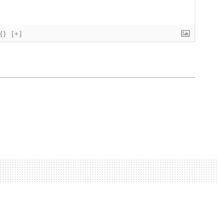
{}
[+]