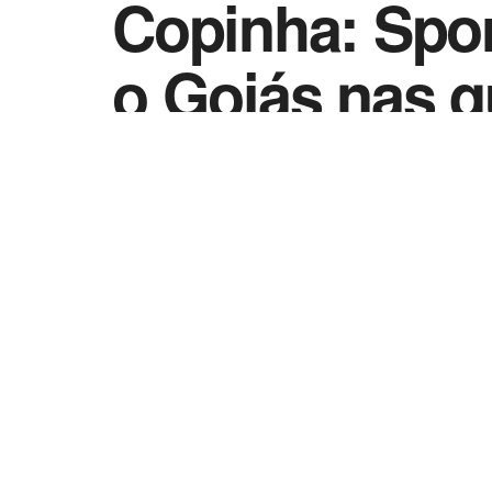
Copinha: Spor
o Goiás nas qu
by
Esportes - Vida Destra
17 de janeiro de 2