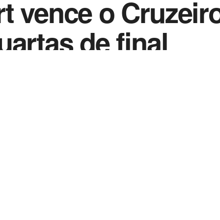
t vence o Cruzeiro
artas de final
0
023
in
Notícias de Esportes