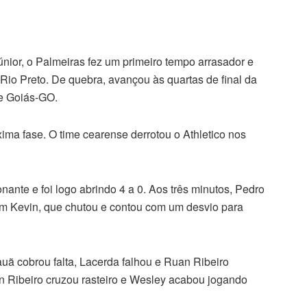
ior, o Palmeiras fez um primeiro tempo arrasador e
Rio Preto. De quebra, avançou às quartas de final da
e Goiás-GO.
xima fase. O time cearense derrotou o Athletico nos
nante e foi logo abrindo 4 a 0. Aos três minutos, Pedro
om Kevin, que chutou e contou com um desvio para
uã cobrou falta, Lacerda falhou e Ruan Ribeiro
an Ribeiro cruzou rasteiro e Wesley acabou jogando