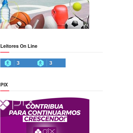
Leitores On Line
3
3
PIX