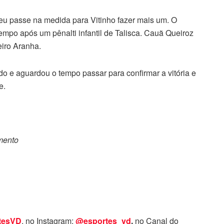
eu passe na medida para Vitinho fazer mais um. O
empo após um pênalti infantil de Talisca. Cauã Queiroz
eiro Aranha.
o e aguardou o tempo passar para confirmar a vitória e
e.
omento
tesVD
, no Instagram:
@esportes_vd
,
no Canal do