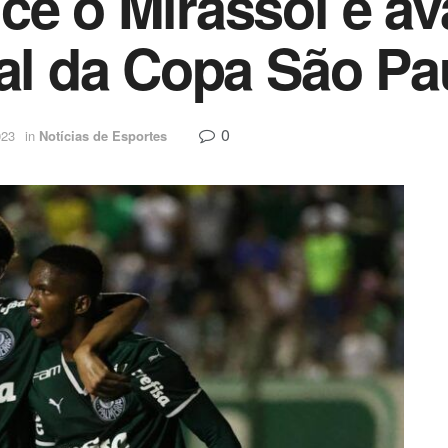
ce o Mirassol e a
nal da Copa São Pa
0
023
in
Notícias de Esportes