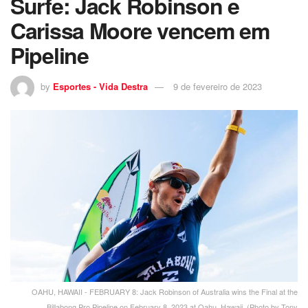
Surfe: Jack Robinson e
Carissa Moore vencem em
Pipeline
by
Esportes - Vida Destra
9 de fevereiro de 2023
OAHU, HAWAII - FEBRUARY 8: Jack Robinson of Australia wins the Final at the
Billabong Pro Pipeline on February 8, 2023 at Oahu, Hawaii. (Photo by Tony