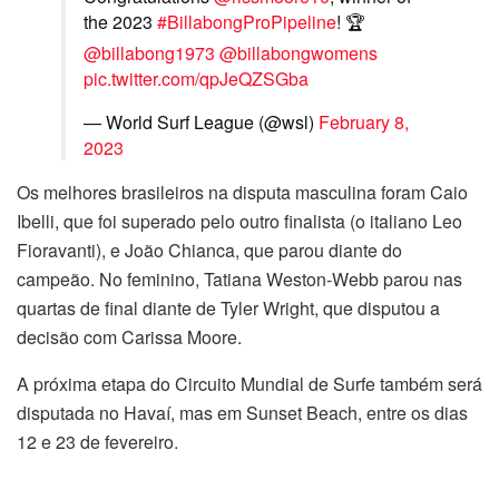
the 2023
#BillabongProPipeline
! 🏆
@billabong1973
@billabongwomens
pic.twitter.com/qpJeQZSGba
— World Surf League (@wsl)
February 8,
2023
Os melhores brasileiros na disputa masculina foram Caio
Ibelli, que foi superado pelo outro finalista (o italiano Leo
Fioravanti), e João Chianca, que parou diante do
campeão. No feminino, Tatiana Weston-Webb parou nas
quartas de final diante de Tyler Wright, que disputou a
decisão com Carissa Moore.
A próxima etapa do Circuito Mundial de Surfe também será
disputada no Havaí, mas em Sunset Beach, entre os dias
12 e 23 de fevereiro.