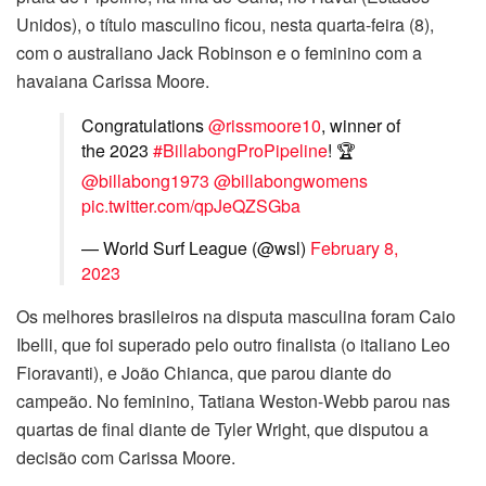
Unidos), o título masculino ficou, nesta quarta-feira (8),
com o australiano Jack Robinson e o feminino com a
havaiana Carissa Moore.
Congratulations
@rissmoore10
, winner of
the 2023
#BillabongProPipeline
! 🏆
@billabong1973
@billabongwomens
pic.twitter.com/qpJeQZSGba
— World Surf League (@wsl)
February 8,
2023
Os melhores brasileiros na disputa masculina foram Caio
Ibelli, que foi superado pelo outro finalista (o italiano Leo
Fioravanti), e João Chianca, que parou diante do
campeão. No feminino, Tatiana Weston-Webb parou nas
quartas de final diante de Tyler Wright, que disputou a
decisão com Carissa Moore.