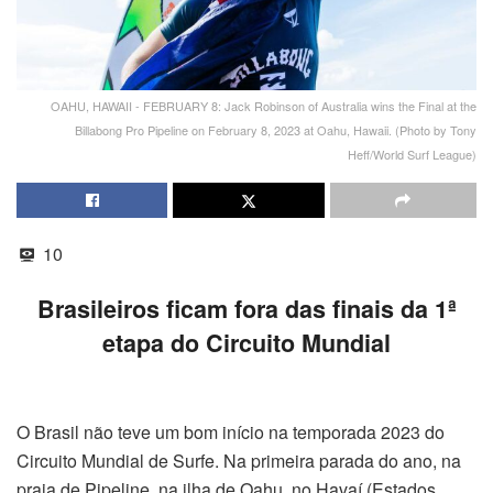
OAHU, HAWAII - FEBRUARY 8: Jack Robinson of Australia wins the Final at the
Billabong Pro Pipeline on February 8, 2023 at Oahu, Hawaii. (Photo by Tony
Heff/World Surf League)
10
Brasileiros ficam fora das finais da 1ª
etapa do Circuito Mundial
O Brasil não teve um bom início na temporada 2023 do
Circuito Mundial de Surfe. Na primeira parada do ano, na
praia de Pipeline, na ilha de Oahu, no Havaí (Estados