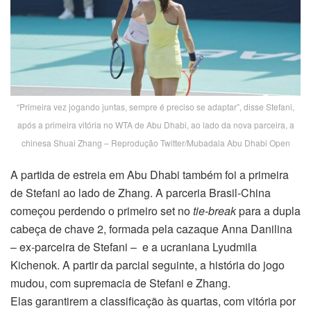
“Primeira vez jogando juntas, sempre é preciso se adaptar”, disse Stefani,
após a primeira vitória no WTA de Abu Dhabi, ao lado da nova parceira, a
chinesa Shuai Zhang – Reprodução Twitter/Mubadala Abu Dhabi Open
A partida de estreia em Abu Dhabi também foi a primeira
de Stefani ao lado de Zhang. A parceria Brasil-China
começou perdendo o primeiro set no
tie-break
para a dupla
cabeça de chave 2, formada pela cazaque Anna Danilina
– ex-parceira de Stefani – e a ucraniana Lyudmila
Kichenok. A partir da parcial seguinte, a história do jogo
mudou, com supremacia de Stefani e Zhang.
Elas garantirem a classificação às quartas, com vitória por