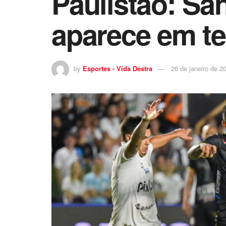
Paulistão: Sa
aparece em te
by
Esportes - Vida Destra
26 de janeiro de 2