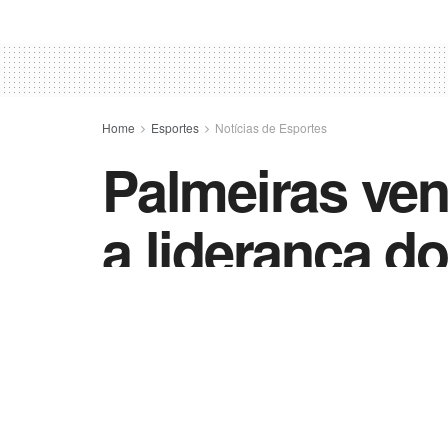
Home
Esportes
Notícias de Esportes
Palmeiras ven
a liderança d
by
Esportes - Vida Destra
26 de janeiro de 2