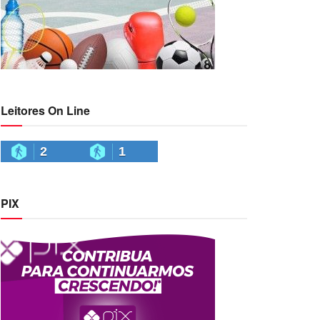
Leitores On Line
2
1
PIX