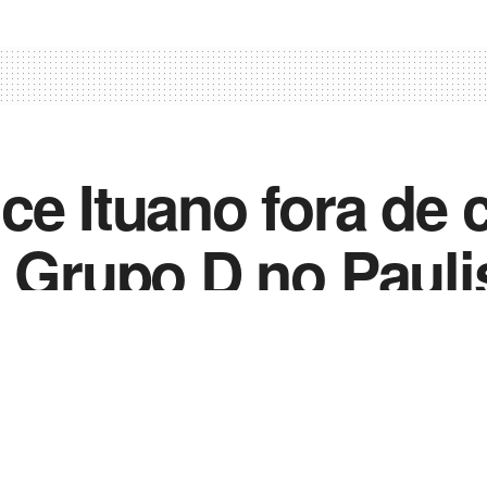
ce Ituano fora de
o Grupo D no Pauli
0
023
in
Notícias de Esportes