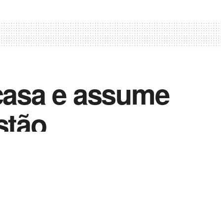
 casa e assume
stão
Vida Destra Esportes