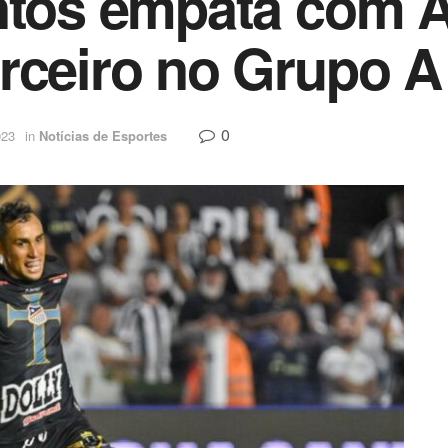
ntos empata com 
rceiro no Grupo A
0
023
in
Notícias de Esportes