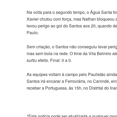
Na volta para o segundo tempo, o Água Santa fo
Xavier chutou com força, mas Nathan bloqueou a
levou perigo ao gol do Santos aos 20, quando d
Paulo.
Sem criação, o Santos não conseguiu levar perigo
mas sem bola na rede. O time da Vila Belmiro at
surtiu efeito. Final: 0 a 0.
As equipes voltam à campo pelo Paulistão ainda
Santos irá encarar a Ferroviária, no Canindé, e
receber a Portuguesa, às 15h, no Distrital do I
*Esta notícia pode ser atualizada a qualquer m