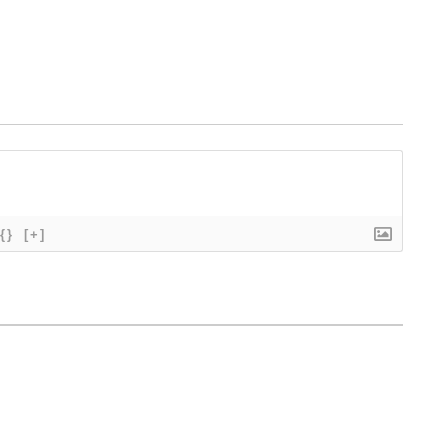
{}
[+]