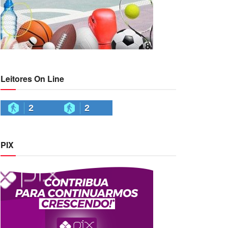
Leitores On Line
2
2
PIX