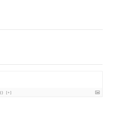
{}
[+]