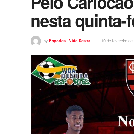
Pelo Cariocão
nesta quinta-f
by
Esportes - Vida Destra
10 de fevereiro de