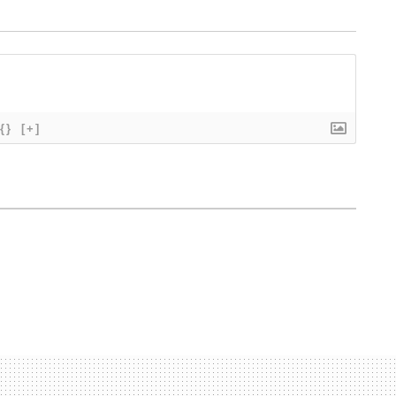
{}
[+]