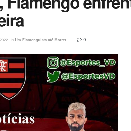
, Flamengo enfren
eira
0
 2022
in
Um Flamenguista até Morrer!