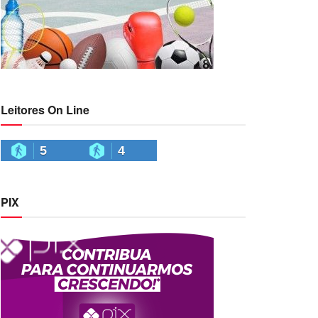
Leitores On Line
5
4
PIX