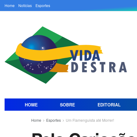
Home
Notícias
Esportes
HOME
SOBRE
EDITORIAL
Home
Esportes
Um Flamenguista até Morrer!