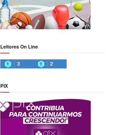
Leitores On Line
3
2
PIX