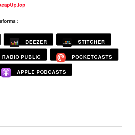
keapUp.top
taforma :
DEEZER
STITCHER
RADIO PUBLIC
POCKETCASTS
APPLE PODCASTS