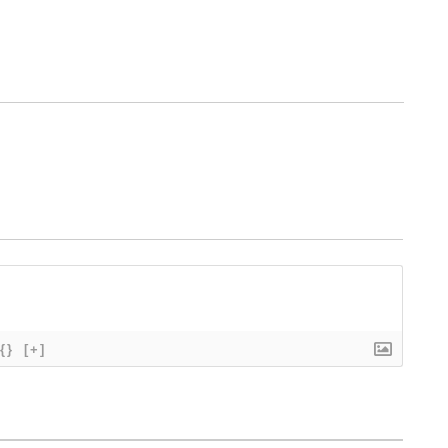
{}
[+]