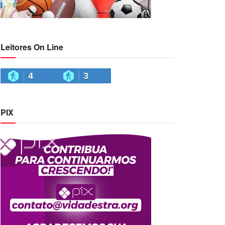
Leitores On Line
4
3
PIX