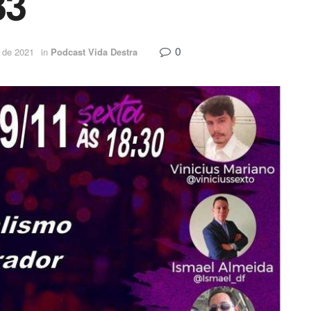
33
0
 de 2021
in
Podcast Vida Destra