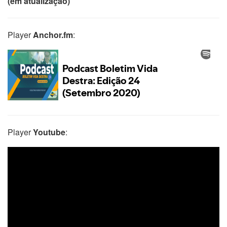
(em atualização)
Player
Anchor.fm
:
Player
Youtube
: