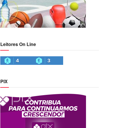
Leitores On Line
4
3
PIX