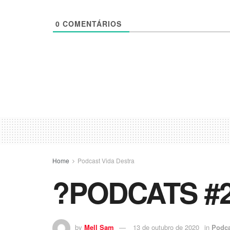
0
COMENTÁRIOS
Home
Podcast Vida Destra
?PODCATS #2 
by
Mell Sam
13 de outubro de 2020
in
Podca