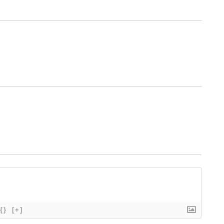
{}
[+]