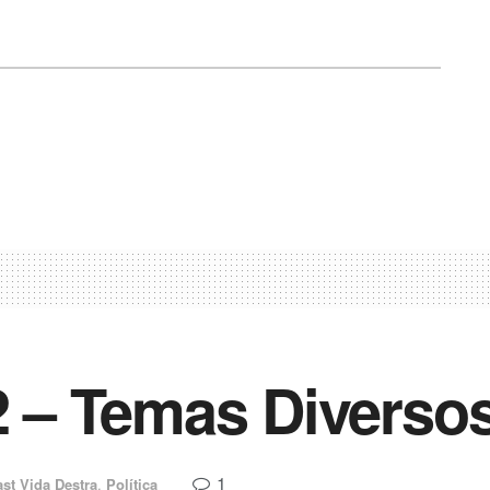
– Temas Diverso
1
st Vida Destra
,
Política