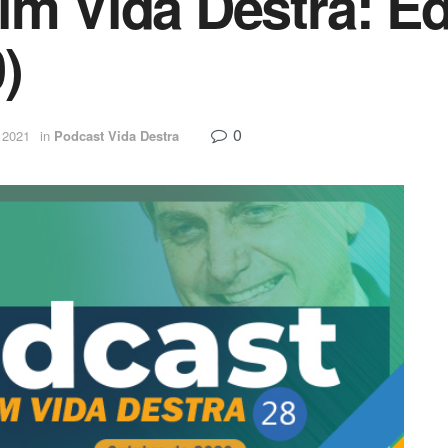
im Vida Destra: Ed
)
0
e 2021
in
Podcast Vida Destra