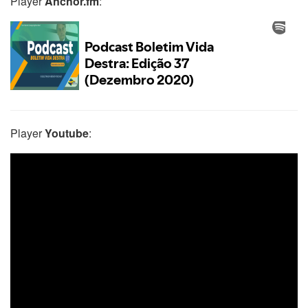
Player
Anchor.fm
:
Player
Youtube
: