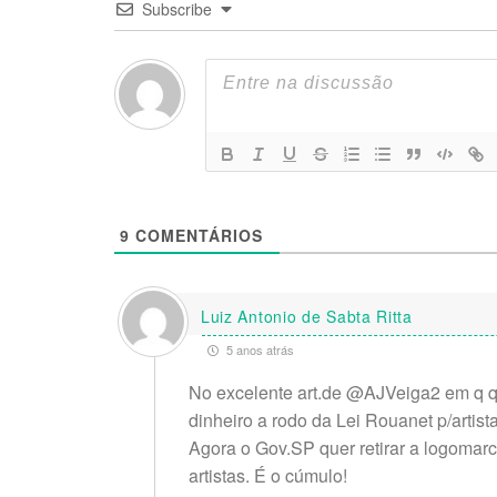
Subscribe
9
COMENTÁRIOS
Luiz Antonio de Sabta Ritta
5 anos atrás
No excelente art.de @AJVeiga2 em q q
dinheiro a rodo da Lei Rouanet p/artis
Agora o Gov.SP quer retirar a logomarc
artistas. É o cúmulo!