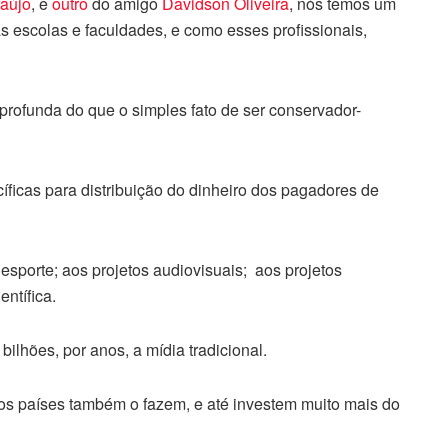
aújo
, e
outro
do amigo
Davidson Oliveira
, nós temos um
s escolas e faculdades, e como esses profissionais,
ofunda do que o simples fato de ser conservador-
cíficas para distribuição do dinheiro dos pagadores de
esporte; aos projetos audiovisuais; aos projetos
entífica.
ilhões, por anos, a mídia tradicional.
tros países também o fazem, e até investem muito mais do