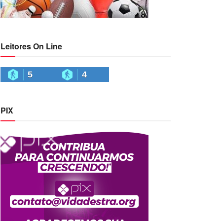
Leitores On Line
5
4
PIX