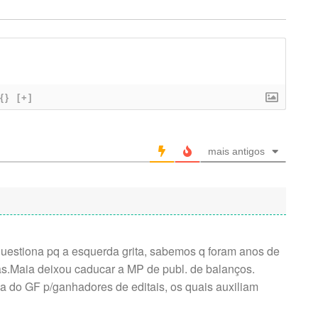
{}
[+]
mais antigos
uestiona pq a esquerda grita, sabemos q foram anos de
tas.Maia deixou caducar a MP de publ. de balanços.
a do GF p/ganhadores de editais, os quais auxiliam