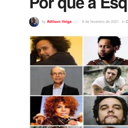
Por que a Esq
by
Adilson Veiga
9 de fevereiro de 2021
in
O