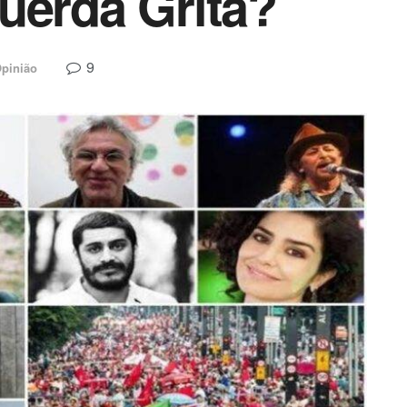
uerda Grita?
9
pinião