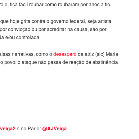
le, fica fácil roubar como roubaram por anos a fio.
e hoje grita contra o governo federal, seja artista,
 por convicção ou por acreditar na causa, são por
a e/ou controlada.
falsas narrativas, como o
desespero
da atriz (sic) Maria
 o povo: o ataque não passa de
reação de
abstinência
veiga2
e no Parler
@AJVeiga