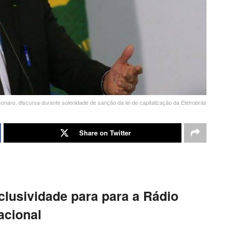
sonaro, discursa durante solenidade de sanção da lei de capitalização da Eletrobrás
Share on Twitter
clusividade para para a Rádio
acional