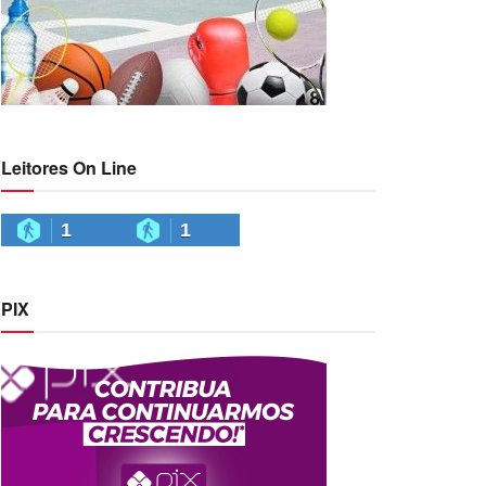
Leitores On Line
1
1
PIX