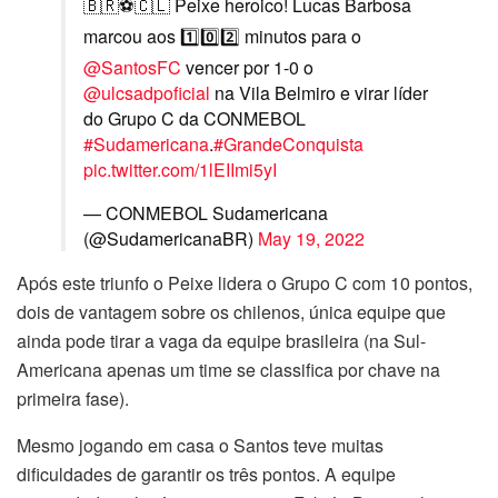
🇧🇷⚽🇨🇱 Peixe heroico! Lucas Barbosa
marcou aos 1️⃣0️⃣2️⃣ minutos para o
@SantosFC
vencer por 1-0 o
@ulcsadpoficial
na Vila Belmiro e virar líder
do Grupo C da CONMEBOL
#Sudamericana
.
#GrandeConquista
pic.twitter.com/1lEIImi5yI
— CONMEBOL Sudamericana
(@SudamericanaBR)
May 19, 2022
Após este triunfo o Peixe lidera o Grupo C com 10 pontos,
dois de vantagem sobre os chilenos, única equipe que
ainda pode tirar a vaga da equipe brasileira (na Sul-
Americana apenas um time se classifica por chave na
primeira fase).
Mesmo jogando em casa o Santos teve muitas
dificuldades de garantir os três pontos. A equipe