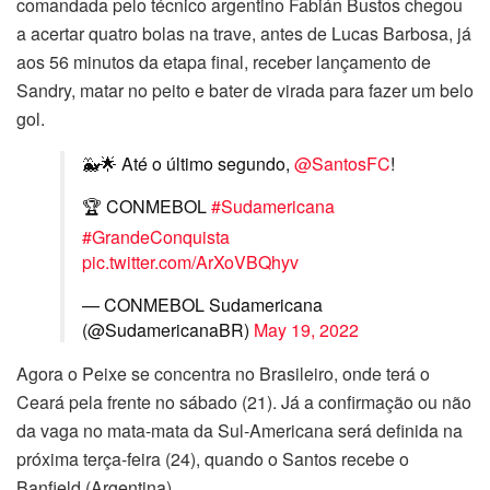
comandada pelo técnico argentino Fabián Bustos chegou
a acertar quatro bolas na trave, antes de Lucas Barbosa, já
aos 56 minutos da etapa final, receber lançamento de
Sandry, matar no peito e bater de virada para fazer um belo
gol.
🐳🌟 Até o último segundo,
@SantosFC
!
🏆 CONMEBOL
#Sudamericana
#GrandeConquista
pic.twitter.com/ArXoVBQhyv
— CONMEBOL Sudamericana
(@SudamericanaBR)
May 19, 2022
Agora o Peixe se concentra no Brasileiro, onde terá o
Ceará pela frente no sábado (21). Já a confirmação ou não
da vaga no mata-mata da Sul-Americana será definida na
próxima terça-feira (24), quando o Santos recebe o
Banfield (Argentina).