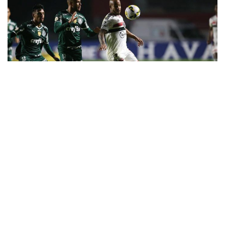
7
Patrick arrancou o gol da vitória aos 30
minutos do primeiro tempo
Graças a um gol de Patrick, o São Paulo derrotou o