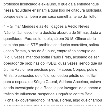
professor licenciado e ex-aluno, o que dá a entender que
nessa faculdade ensinam algum tipo de ditadura judiciária,
porque este também é um caso semelhante ao do Toffoli.
4 – Gilmar Mendes e as 46 ligações a Aécio Neves
Não foi fácil escolher a decisão absurda de Gilmar, dada a
quantidade. Para se ter ideia, só em 2018, Gilmar abriu
caminho para o STF proibir a condução coercitiva, soltou
Jacob Barata, o “rei do ônibus”, empresário corrupto do
Rio, 3 vezes, mandou soltar Paulo Preto, acusado de ser
operador de propinas do PSDB, duas vezes, sendo que na
última Paulo nem precisou pedir Habeas Corpus, pois o
Ministro concedeu de ofício, concedeu prisão domiciliar
para a esposa de Sérgio Cabral, Adriana Ancelmo, estava
sendo investigado pela Receita por lavagem de dinheiro e
tráfico de influência, suspendeu inquérito contra Beto
Richa, ex governador do Paraná. Porém, algo que chamou