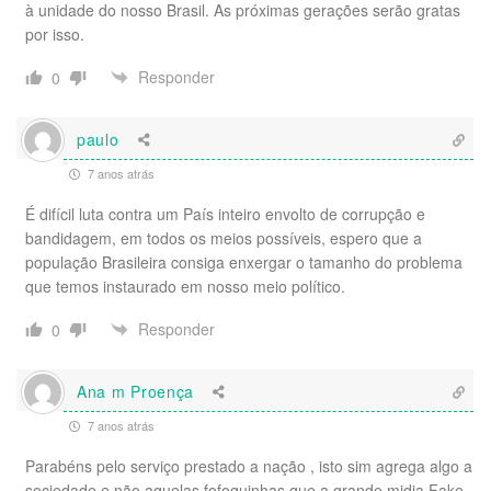
à unidade do nosso Brasil. As próximas gerações serão gratas
por isso.
Responder
0
paulo
7 anos atrás
É difícil luta contra um País inteiro envolto de corrupção e
bandidagem, em todos os meios possíveis, espero que a
população Brasileira consiga enxergar o tamanho do problema
que temos instaurado em nosso meio político.
Responder
0
Ana m Proença
7 anos atrás
Parabéns pelo serviço prestado a nação , isto sim agrega algo a
sociedade e não aquelas fofoquinhas que a grande midia Fake