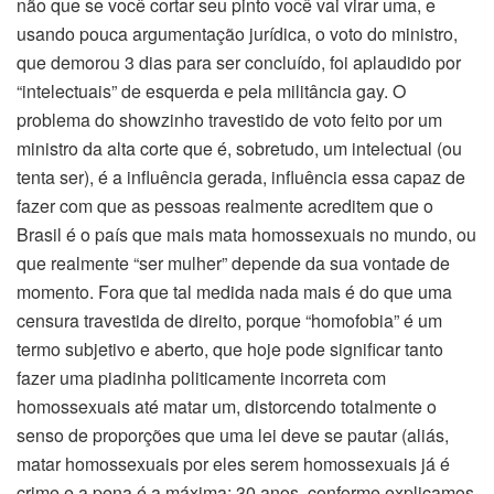
não que se você cortar seu pinto você vai virar uma, e
usando pouca argumentação jurídica, o voto do ministro,
que demorou 3 dias para ser concluído, foi aplaudido por
“intelectuais” de esquerda e pela militância gay. O
problema do showzinho travestido de voto feito por um
ministro da alta corte que é, sobretudo, um intelectual (ou
tenta ser), é a influência gerada, influência essa capaz de
fazer com que as pessoas realmente acreditem que o
Brasil é o país que mais mata homossexuais no mundo, ou
que realmente “ser mulher” depende da sua vontade de
momento. Fora que tal medida nada mais é do que uma
censura travestida de direito, porque “homofobia” é um
termo subjetivo e aberto, que hoje pode significar tanto
fazer uma piadinha politicamente incorreta com
homossexuais até matar um, distorcendo totalmente o
senso de proporções que uma lei deve se pautar (aliás,
matar homossexuais por eles serem homossexuais já é
crime e a pena é a máxima: 30 anos, conforme explicamos