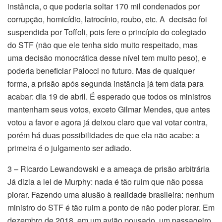
instância, o que poderia soltar 170 mil condenados por
corrupção, homicídio, latrocínio, roubo, etc. A decisão foi
suspendida por Toffoli, pois fere o princípio do colegiado
do STF (não que ele tenha sido muito respeitado, mas
uma decisão monocrática desse nível tem muito peso), e
poderia beneficiar Palocci no futuro. Mas de qualquer
forma, a prisão após segunda instância já tem data para
acabar: dia 19 de abril. É esperado que todos os ministros
mantenham seus votos, exceto Gilmar Mendes, que antes
votou a favor e agora já deixou claro que vai votar contra,
porém há duas possibilidades de que ela não acabe: a
primeira é o julgamento ser adiado.
3 – Ricardo Lewandowski e a ameaça de prisão arbitrária
Já dizia a lei de Murphy: nada é tão ruim que não possa
piorar. Fazendo uma alusão à realidade brasileira: nenhum
ministro do STF é tão ruim a ponto de não poder piorar. Em
dezembro de 2018, em um avião pousado, um passageiro