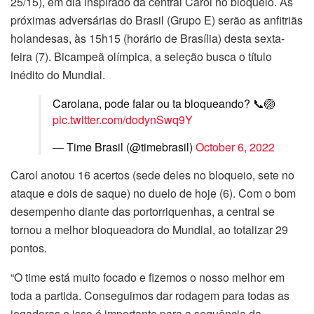
25/15), em dia inspirado da central Carol no bloqueio. As
próximas adversárias do Brasil (Grupo E) serão as anfitriãs
holandesas, às 15h15 (horário de Brasília) desta sexta-
feira (7). Bicampeã olímpica, a seleção busca o título
inédito do Mundial.
Carolana, pode falar ou ta bloqueando? 📞🏐
pic.twitter.com/dodynSwq9Y
— Time Brasil (@timebrasil)
October 6, 2022
Carol anotou 16 acertos (sede deles no bloqueio, sete no
ataque e dois de saque) no duelo de hoje (6). Com o bom
desempenho diante das portorriquenhas, a central se
tornou a melhor bloqueadora do Mundial, ao totalizar 29
pontos.
“O time está muito focado e fizemos o nosso melhor em
toda a partida. Conseguimos dar rodagem para todas as
jogadoras e isso é importante para a sequência da