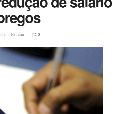
edução de salário 
pregos
0
2021
in
Noticias