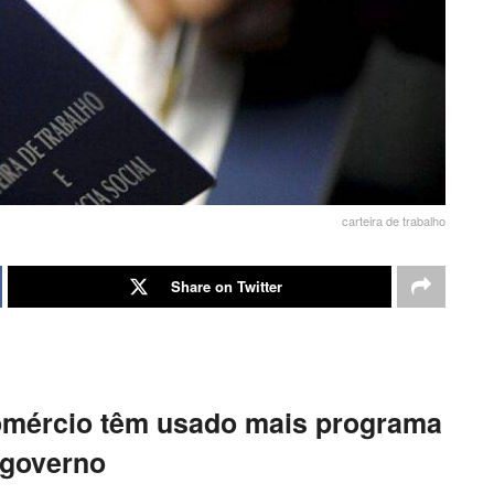
carteira de trabalho
Share on Twitter
omércio têm usado mais programa
 governo