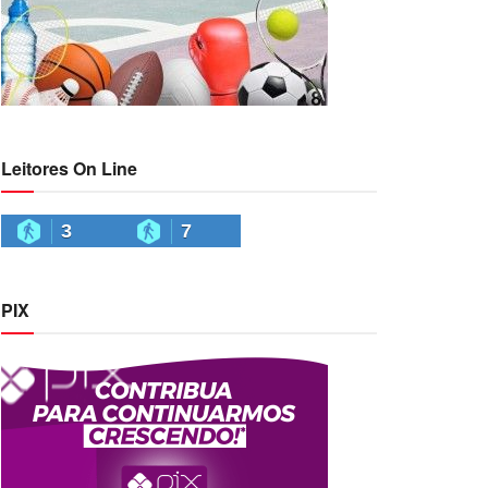
Leitores On Line
3
7
PIX