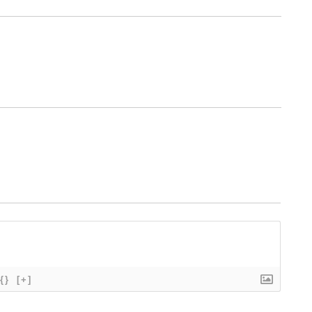
{}
[+]