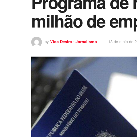
Programa de r
milhão de em
by
Vida Destra - Jornalismo
13 de maio de 