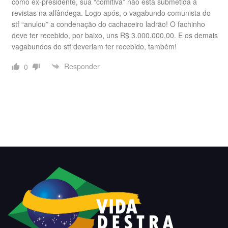
como ex-presidente, sua “comitiva” não está submetida a
revistas na alfândega. Logo após, o vagabundo comunista do
stf “anulou” a condenação do cachaceiro ladrão! O fachinho
deve ter recebido, por baixo, uns R$ 3.000.000,00. E os demais
vagabundos do stf deveriam ter recebido, também!
Responder
0