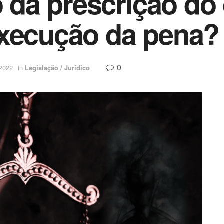
o da prescrição do 
execução da pena?
0
 2022
in
Legislação / Jurídico