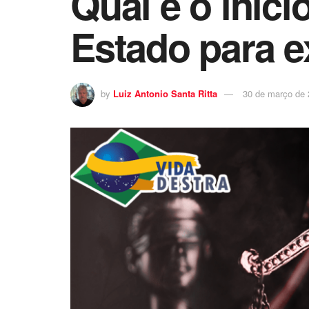
Qual é o iníci
Estado para 
by
Luiz Antonio Santa Ritta
30 de março de