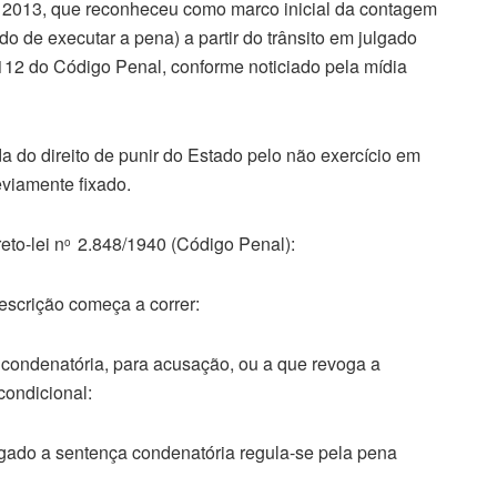
e 2013, que reconheceu como marco inicial da contagem
o de executar a pena) a partir do trânsito em julgado
 112 do Código Penal, conforme noticiado pela mídia
da do direito de punir do Estado pelo não exercício em
eviamente fixado.
eto-lei n
2.848/1940 (Código Penal):
o
rescrição começa a correr:
a condenatória, para acusação, ou a que revoga a
condicional:
ulgado a sentença condenatória regula-se pela pena