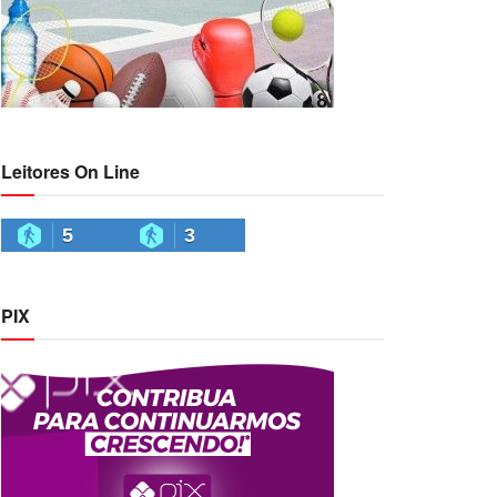
Leitores On Line
5
3
PIX