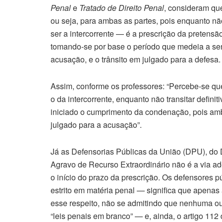
Penal
e
Tratado de Direito Penal
, consideram que
ou seja, para ambas as partes, pois enquanto não
ser a intercorrente — é a prescrição da pretens
tomando-se por base o período que medeia a sen
acusação, e o trânsito em julgado para a defesa.
Assim, conforme os professores: “Percebe-se que
o da intercorrente, enquanto não transitar defini
iniciado o cumprimento da condenação, pois amb
julgado para a acusação”.
Já as Defensorias Públicas da União (DPU), do D
Agravo de Recurso Extraordinário não é a via ad
o início do prazo da prescrição. Os defensores p
estrito em matéria penal — significa que apenas 
esse respeito, não se admitindo que nenhuma ou
“leis penais em branco” — e, ainda, o artigo 112