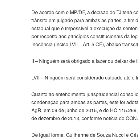
De acordo com o MP/DF, a decisão do TJ teria c
trânsito em julgado para ambas as partes, a fim
estadual que é impossível a execução da sentença
por respeito aos princípios constitucionais da leg
inocência (inciso LVII – Art. 5 CF), abaixo transcri
II – Ninguém será obrigado a fazer ou deixar de 
LVII – Ninguém será considerado culpado até o t
Quanto ao entendimento jurisprudencial consoli
condenação para ambas as partes, este foi adot
AgR, em 09 de junho de 2015, e do HC 115.269, 
de dezembro de 2013, conforme notícia do CON
De igual forma, Guilherme de Souza Nucci e Césa