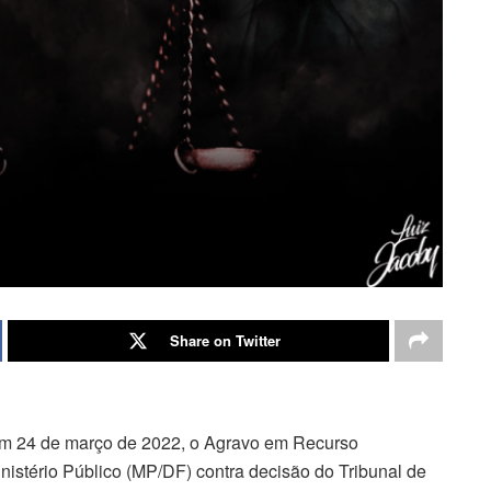
Share on Twitter
em 24 de março de 2022, o Agravo em Recurso
nistério Público (MP/DF) contra decisão do Tribunal de