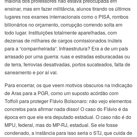
maioria dos professores não estava preocupada em
ensinar, mas em fazer militância, alunos tirando os últimos
lugares nos exames internacionais como o PISA, rombos
bilionários no orçamento, corrupção correndo solta em
todo lugar. Instituições totalmente aparelhadas, com
dezenas de milhares de cargos comissionados inúteis
para a “companheirada”. Infraestrutura? Era a de um país
arrasado por uma guerra: ruas e estradas esburacadas ou
de terra, ferrovias desativadas, portos sucateados, falta de
saneamento e por aí vai.
Para encerrar, os que veem motivos obscuros na indicação
de Aras para a PGR, como um suposto acórdão com
Toffoli para proteger Flávio Bolsonaro: não vejo elementos
concretos para afirmar nada disso! O caso do Flávio é da
época em que ele era deputado estadual. O caso não é do
MPU, federal, mas do MP-RJ, estadual. Se ele fosse
condenado, a instância para isso seria o STJ, que cuida de